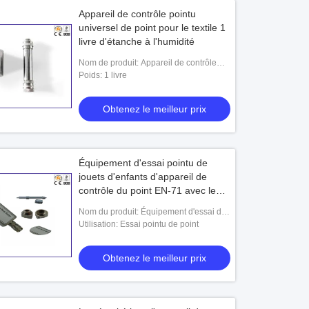
Appareil de contrôle pointu
universel de point pour le textile 1
livre d'étanche à l'humidité
Nom de produit: Appareil de contrôle
pointu de point
Poids: 1 livre
Obtenez le meilleur prix
Équipement d'essai pointu de
jouets d'enfants d'appareil de
contrôle du point EN-71 avec le
voyant de signalisation
Nom du produit: Équipement d'essai de
jouets
Utilisation: Essai pointu de point
Obtenez le meilleur prix