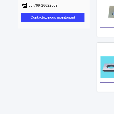
86-769-26622869
Contactez-nous maintenant