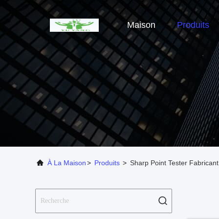
Maison
Produits
À La Maison
>
Produits
>
Sharp Point Tester Fabrican