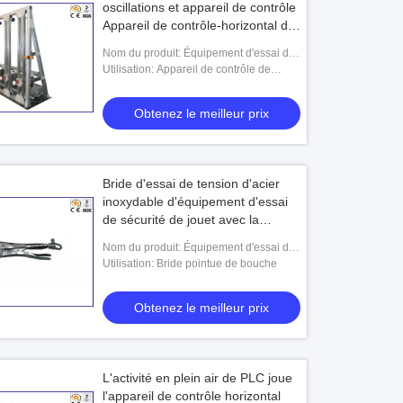
oscillations et appareil de contrôle
Appareil de contrôle-horizontal de
poussée de stabilité de jouets
Nom du produit: Équipement d'essai de
d'activité
jouets
Utilisation: Appareil de contrôle de
stabilité de jouets
Obtenez le meilleur prix
Bride d'essai de tension d'acier
inoxydable d'équipement d'essai
de sécurité de jouet avec la
bouche pointue
Nom du produit: Équipement d'essai de
jouets
Utilisation: Bride pointue de bouche
Obtenez le meilleur prix
L'activité en plein air de PLC joue
l'appareil de contrôle horizontal