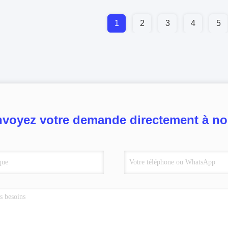
1
2
3
4
5
voyez votre demande directement à n