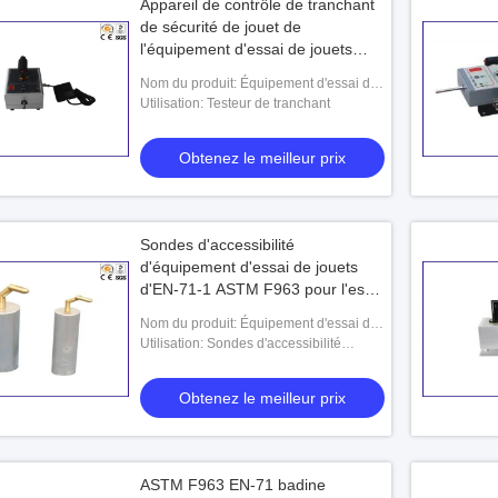
Appareil de contrôle de tranchant
de sécurité de jouet de
l'équipement d'essai de jouets
d'enfants EN71-1 ASTM F963
Nom du produit: Équipement d'essai de
jouets
Utilisation: Testeur de tranchant
Obtenez le meilleur prix
Sondes d'accessibilité
d'équipement d'essai de jouets
d'EN-71-1 ASTM F963 pour l'essai
pointu de point
Nom du produit: Équipement d'essai de
jouets
Utilisation: Sondes d'accessibilité
d'ASTM
Obtenez le meilleur prix
ASTM F963 EN-71 badine