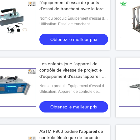
l'équipement d'essai de jouets
d'essai de tranchant avec la force
1.35LBS
Nom du produit: Équipement d'essai de
jouets
Utilisation: Essai de tranchant
Obtenez le meilleur prix
Les enfants joue l'appareil de
contrôle de vitesse de projectile
d'équipement d'essai/l'appareil de
contrôle énergie cinétique
Nom du produit: Équipement d'essai de
jouets
Utilisation: Appareil de contrôle de
sécurité de jouet d'énergie cinétique
Obtenez le meilleur prix
ASTM F963 badine l'appareil de
contrôle électrique de force de