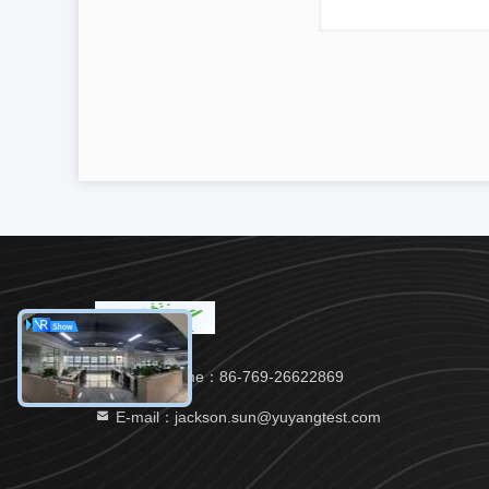
Télégramme：86-769-26622869
E-mail：jackson.sun@yuyangtest.com