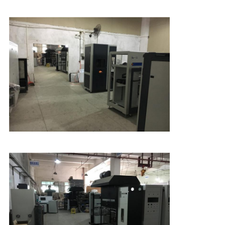
VISITE
D'USINE
CONTACTEZ-
NOUS
NOUVELLES
DEMANDEZ
UNE
CITATION
PLAN