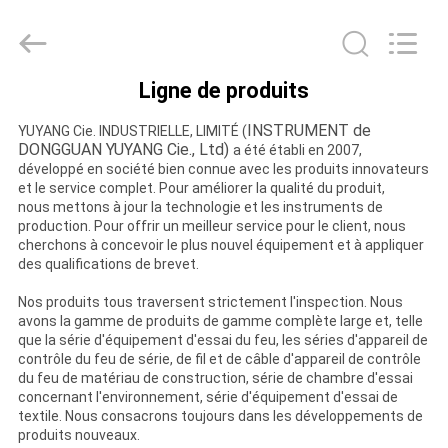
DONGGUAN
YUYANG
INSTRUMENT
CO.,
LTD.
All
Ligne de produits
Rights
MAISON
Reserved.
INSTRUMENT de
YUYANG Cie. INDUSTRIELLE, LIMITÉ (
DONGGUAN YUYANG Cie., Ltd)
a été établi en 2007,
PRODUITS
développé en société bien connue avec les produits innovateurs
et le service complet. Pour améliorer la qualité du produit,
nous mettons à jour la technologie et les instruments de
VR
production. Pour offrir un meilleur service pour le client, nous
cherchons à concevoir le plus nouvel équipement et à appliquer
SHOW
des qualifications de brevet.
Nos produits tous traversent strictement l'inspection. Nous
avons la gamme de produits de gamme complète large et, telle
AU
que la série d'équipement d'essai du feu, les séries d'appareil de
SUJET
contrôle du feu de série, de fil et de câble d'appareil de contrôle
du feu de matériau de construction, série de chambre d'essai
DE
concernant l'environnement, série d'équipement d'essai de
textile. Nous consacrons toujours dans les développements de
NOUS
produits nouveaux.