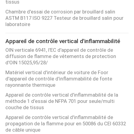
tissus
Chambre d'essai de corrosion par brouillard salin
VISITE
ASTM B117 ISO 9227 Testeur de brouillard salin pour
D'USINE
laboratoire
Appareil de contrôle vertical d'inflammabilité
CONTACTEZ-
OIN verticale 6941, l'EC d'appareil de contrôle de
NOUS
diffusion de flamme de vêtements de protection
d'OIN 15025,95/28/
NOUVELLES
Matériel vertical d'intérieur de voiture de Foor
d'appareil de contrôle d'inflammabilité de fonte
rayonnante thermique
DEMANDEZ
Appareil de contrôle vertical d'inflammabilité de la
UNE
méthode 1 d'essai de NFPA 701 pour seule/multi
couche de tissus
CITATION
Appareil de contrôle vertical d'inflammabilité de
propagation de la flamme pour en 50086 du CEI 60332
de câble unique
PLAN