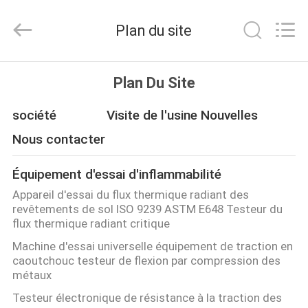
DONGGUAN
YUYANG
INSTRUMENT
Plan du site
CO.,
LTD.
All
Rights
MAISON
Reserved.
Plan Du Site
PRODUITS
société
Visite de l'usine
Nouvelles
Nous contacter
VR
Équipement d'essai d'inflammabilité
SHOW
Appareil d'essai du flux thermique radiant des
revêtements de sol ISO 9239 ASTM E648 Testeur du
AU
flux thermique radiant critique
Machine d'essai universelle équipement de traction en
SUJET
caoutchouc testeur de flexion par compression des
DE
métaux
NOUS
Testeur électronique de résistance à la traction des