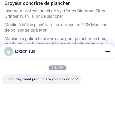
Broyeur concrète de plancher
Inverseur professionnel de systèmes Diamond Floor
Grinder With 10HP de plancher
Moulin à béton planétaire autopropulsé 220v Machine
de polissage du béton
Machine à polir à haute vitesse pour plancher en bois,
meuleuse verticale pour béton pour équipement de
nettoyage de construction
jackson.sun
Machine de meulage puissante pour sols en béton
220V, meuleuse de sol avec aspirateur
2:21 PM
Équipement d'essai d'inflammabilité
Good day, what product are you looking for?
Chauffage par induction IGBT contrôlé par YUYANG
PLC 25kW 380V Eco-friendly High Efficiency Metal
Annealing Quenching Brazing Forging
Appareil de contrôle vertical d'inflammabilité