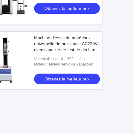
acier
Obtenez le meilleur prix
Machine d'essai de matériaux
universelle de puissance AC220V
avec capacité de test de déchirure
de compression par traction de
Vitesse d'essai:: 0.1-500mm/min
haute résistance de 600kn
(réglable)
Moteur :: Moteur servo de Panasonic
Obtenez le meilleur prix