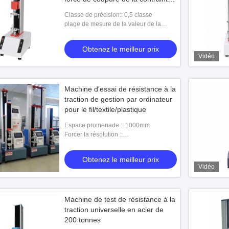
de compression La force de
Classe de précision:: 0,5 classe
décoloration et le test
plage de mesure de la valeur de la
d'allongement
force: 2% à 100% FS
Obtenez le meilleur prix
Vidéo
Machine d'essai de résistance à la
traction de gestion par ordinateur
pour le fil/textile/plastique
Espace promenade :: 1000mm
Forcer la résolution ::
1/100000~1/1000000
Obtenez le meilleur prix
Vidéo
Machine de test de résistance à la
traction universelle en acier de
200 tonnes