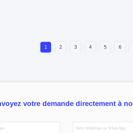
1
2
3
4
5
6
voyez votre demande directement à n