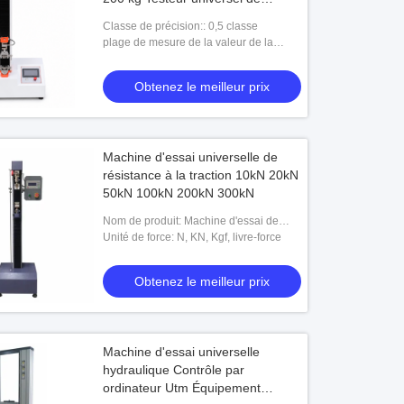
résistance des matériaux pour
Classe de précision:: 0,5 classe
ruban de film plastique
plage de mesure de la valeur de la
force: 2% à 100% FS
Obtenez le meilleur prix
Machine d'essai universelle de
résistance à la traction 10kN 20kN
50kN 100kN 200kN 300kN
Nom de produit: Machine d'essai de
tension
Unité de force: N, KN, Kgf, livre-force
Obtenez le meilleur prix
Machine d'essai universelle
hydraulique Contrôle par
ordinateur Utm Équipement