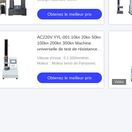
Obtenez le meilleur prix
 de rébarbe 100 kn
AC220V YYL-001 10kn 20kn 50kn
100kn 200kn 300kn Machine
le meilleur prix
universelle de test de résistance à
la traction pour les essais de
Vitesse d'essai:: 0.1-500mm/min
traction terminaux
(réglable)
Moteur :: Moteur servo de Panasonic
Obtenez le meilleur prix
Vidéo