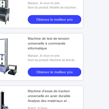
d'essai universel Traction
Marque: Je vous en prie.
Nom du produit: Modèle de machine
d'essai universelle hydraulique contrôle
par ordinateur Utm machine d'essai
Obtenez le meilleur prix
univer
Machine de test de tension
universelle à commande
informatique
Marque: Je vous en prie.
Nom du produit: Machine de test de
tension universelle contrôlée par
ordinateur
Obtenez le meilleur prix
Machine d'essai de traction
universelle en acier durable
Analyse des matériaux et
évaluation des performances
Brand: YuYang