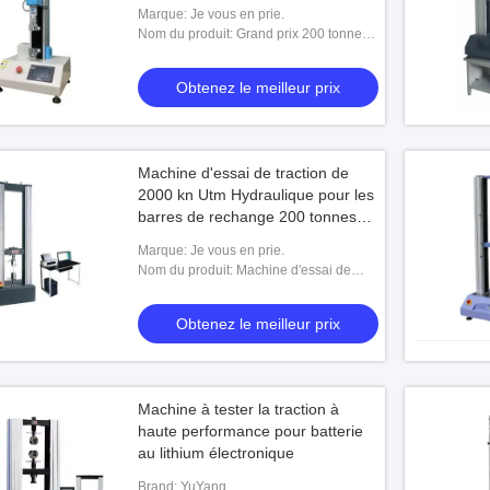
Marque: Je vous en prie.
Nom du produit: Grand prix 200 tonnes
Hydraulique universel d'acier de la
résistance à la traction de la machine
Obtenez le meilleur prix
d'e
Machine d'essai de traction de
2000 kn Utm Hydraulique pour les
barres de rechange 200 tonnes
Équipement d'essai universel
Marque: Je vous en prie.
Nom du produit: Machine d'essai de
traction universelle de 2000 kn Utm
Hydraulique pour les barres d'armature
Obtenez le meilleur prix
Machine à tester la traction à
haute performance pour batterie
au lithium électronique
Brand: YuYang