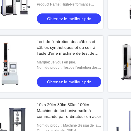
Product Name: High-Performance
Tensile Testing Machine For Electronics
Lithium Battery And More
Obtenez le meilleur prix
Test de l'entretien des câbles et
câbles synthétiques et du cuir à
l'aide d'une machine de test de
traction
Marque: Je vous en prie.
Nom du produit: Test de l'entretien des
câbles et câbles synthétiques et du cuir
à l'aide d'une machine de test de t
Obtenez le meilleur prix
10kn 20kn 30kn 50kn 100kn
Machine de test universelle à
commande par ordinateur en acier
Nom du produit: Machine d'essai de la
traction
Charge maximale: 20KN