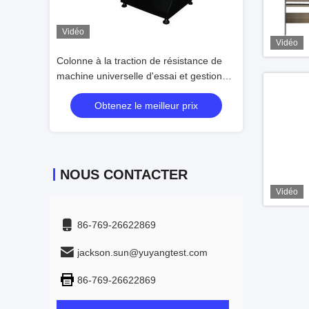
Vidéo
istance de
Protection de tension multifonctionnelle
Machine d'essai
et gestion
de surcharge de machine d'essai
GB/T16491
 prix
Obtenez le meilleur prix
Obtenez 
NOUS CONTACTER
Vidéo
86-769-26622869
jackson.sun@yuyangtest.com
86-769-26622869