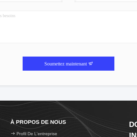
Soumettez maintenant
À PROPOS DE NOUS
D
Profil De L'entreprise
I