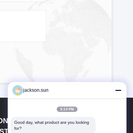
jackson.sun
5:14 PM
ONGGUAN YUYANG
Good day, what product are you looking 
for?
NSTRUMENT CO., LTD