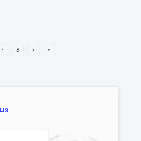
7
8
ous