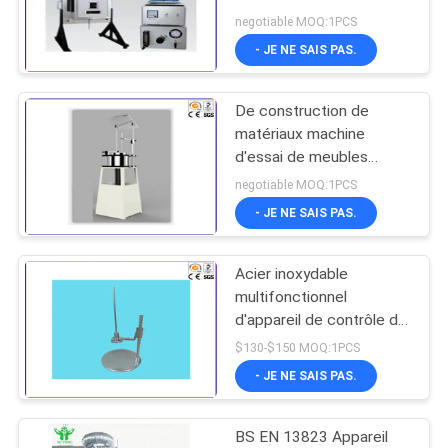
meubles pour des
DU
negotiable MOQ:1PCS
matériaux et des
- JE NE SAIS PAS.
SITE
structures de
36
construction
Appareil de contrôle
De construction de
POLITIQUE
matériaux machine
du feu de matériau
DE
d'essai de meubles
d'appareillage de
de construction
CONFIDENTIALITÉ
negotiable MOQ:1PCS
combustibilité non
- JE NE SAIS PAS.
Acier inoxydable
530
multifonctionnel
Chambre de Test
d'appareil de contrôle de
résistance à l'impact du
$130-$150 MOQ:1PCS
environnemental
diamètre 80Mm
- JE NE SAIS PAS.
BS EN 13823 Appareil