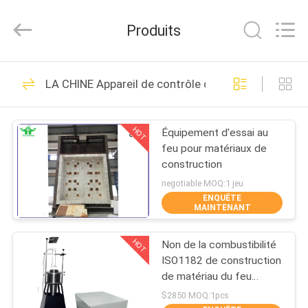
DONGGUAN
YUYANG
INSTRUMENT
Produits
CO.,
LTD.
All
Rights
MAISON
Reserved.
342
LA CHINE Appareil de contrôle du feu de matériau 
Équipement d'essai
PRODUITS
d'inflammabilité
HOT
Équipement d'essai au
feu pour matériaux de
VR
construction
SHOW
negotiable MOQ:1 jeu
ENQUÊTE
MAINTENANT
23
AU
Appareil de contrôle
HOT
Non de la combustibilité
SUJET
ISO1182 de construction
DE
vertical
de matériau du feu
d'appareil de contrôle
NOUS
$2850 MOQ:1pcs
d'inflammabilité