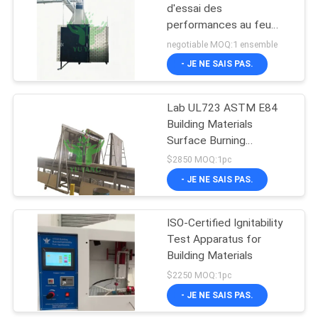
d'essai des
performances au feu
229
pour un seul objet à
negotiable MOQ:1 ensemble
combustion (SBI)
Machine d'essai
- JE NE SAIS PAS.
traction
Lab UL723 ASTM E84
Building Materials
Surface Burning
Characteristics Testing
$2850 MOQ:1pc
Equipment
- JE NE SAIS PAS.
532
Machine de
ISO-Certified Ignitability
Test Apparatus for
chauffage par
Building Materials
induction
$2250 MOQ:1pc
- JE NE SAIS PAS.