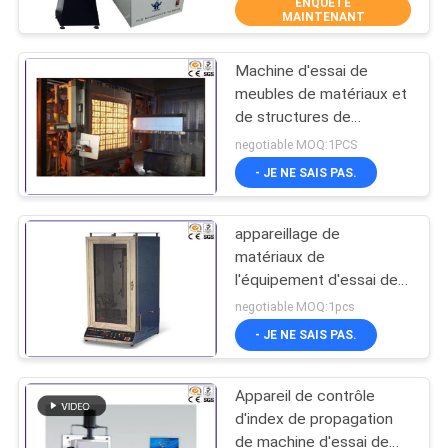
essai d'inflammabilité non
ENQUÊTE
MAINTENANT
VISITE
Machine d'essai de
D'USINE
27
meubles de matériaux et
de structures de
appareil de contrôle
CONTACTEZ-
construction d'appareil
negotiable MOQ:1PCS
horizontal
de contrôle d'index de
NOUS
- JE NE SAIS PAS.
propagation
d'inflammabilité
appareillage de
NOUVELLES
matériaux de
l'équipement d'essai de
79
DEMANDEZ
qualité de construction
negotiable MOQ:1pcs
de 220V 50Hz BS476-7
Équipement d'essai
UNE
- JE NE SAIS PAS.
CITATION
du feu
Appareil de contrôle
d'index de propagation
PLAN
de machine d'essai de