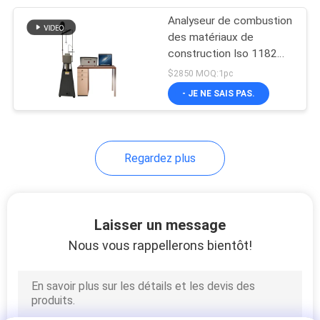
Analyseur de combustion
140
des matériaux de
Ensemble électrique
construction Iso 1182
Appareil d'essai de non-
$2850 MOQ:1pc
d'essai
combustibilité
- JE NE SAIS PAS.
Regardez plus
74
équipement d'essai
Laisser un message
de fil
Nous vous rappellerons bientôt!