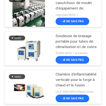
caoutchouc de moulin
d'équipement de
229
mélange de rouleau en
negotiate MOQ:1
caoutchouc de
Machine d'essai
- JE NE SAIS PAS.
laboratoire
traction
Soudeuse de brasage
portable pour tubes de
climatisation et de cuivre
$2000 MOQ:1 ensemble
- JE NE SAIS PAS.
532
Machine de
Chambre d'inflammabilité
verticale pour la forge à
chauffage par
chaud et la fusion
induction
d'aluminium de laiton
US $ 3000 MOQ:Placez/ensemble
- JE NE SAIS PAS.