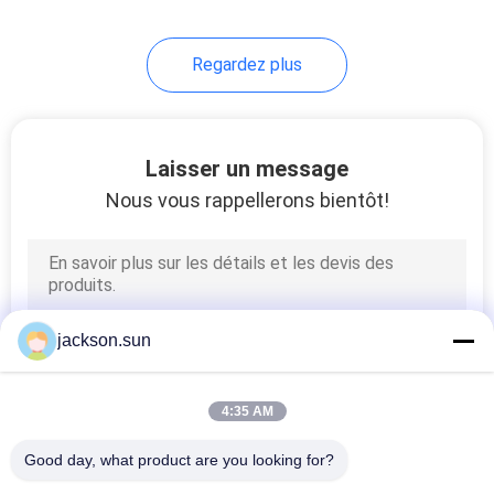
140
Regardez plus
Ensemble électrique
d'essai
Laisser un message
Nous vous rappellerons bientôt!
74
équipement d'essai
jackson.sun
de fil
4:35 AM
Good day, what product are you looking for?