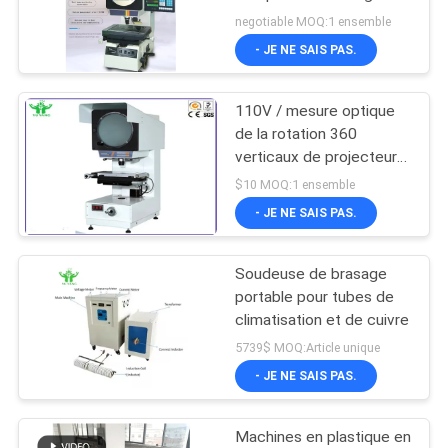
de haute précision
DU
negotiable MOQ:1 ensemble
- JE NE SAIS PAS.
SITE
36
Appareil de contrôle
110V / mesure optique
POLITIQUE
de la rotation 360
du feu de matériau
DE
verticaux de projecteur
de profil à C.A. 220V
de construction
CONFIDENTIALITÉ
$10 MOQ:1 ensemble
- JE NE SAIS PAS.
Soudeuse de brasage
530
portable pour tubes de
Chambre de Test
climatisation et de cuivre
5739$ MOQ:Article unique
environnemental
- JE NE SAIS PAS.
Machines en plastique en