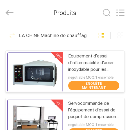
DONGGUAN
YUYANG
INSTRUMENT
Produits
CO.,
LTD.
All
Rights
MAISON
Reserved.
342
LA CHINE Machine de chauffage par induction
Équipement d'essai
PRODUITS
d'inflammabilité
HOT
Équipement d'essai
d'inflammabilité d'acier
VR
inoxydable pour les
SHOW
matériaux de
negotiable MOQ:1 ensemble
construction ignifuges
ENQUÊTE
MAINTENANT
23
AU
Appareil de contrôle
HOT
Servocommande de
SUJET
l'équipement d'essai de
DE
vertical
paquet de compression
10KN 20KN 50KN
NOUS
negotiable MOQ:1 ensemble
d'inflammabilité