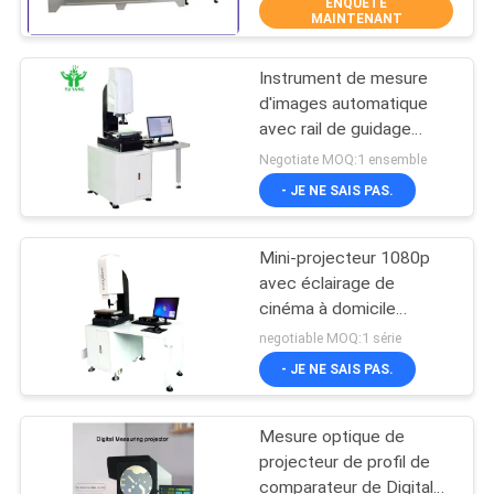
ENQUÊTE
MAINTENANT
VISITE
Instrument de mesure
D'USINE
27
d'images automatique
avec rail de guidage
appareil de contrôle
CONTACTEZ-
linéaire de précision et
Negotiate MOQ:1 ensemble
horizontal
système de traitement
NOUS
- JE NE SAIS PAS.
logiciel puissant pour une
d'inflammabilité
mesure rapide et
efficace par lots
Mini-projecteur 1080p
NOUVELLES
avec éclairage de
cinéma à domicile
79
DEMANDEZ
Projecteur commercial
negotiable MOQ:1 série
Star DataShow pour
Équipement d'essai
UNE
- JE NE SAIS PAS.
téléphone Garantie 1 an
CITATION
du feu
Mesure optique de
projecteur de profil de
PLAN
comparateur de Digital