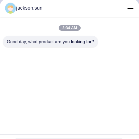
jackson.sun
VISITE
D'USINE
3:34 AM
Good day, what product are you looking for?
CONTACTEZ-
NOUS
NOUVELLES
DEMANDEZ
UNE
CITATION
UL 94 ASTM D 635 Testeur d'inflammabilité horizontale en
plastique Équipement d'essai du taux de combustion
PLAN
appareil de contrôle horizontal d'inflammabilité