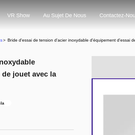
VR Show
Au Sujet De Nous
Contactez-No
ts
>
Bride d'essai de tension d'acier inoxydable d'équipement d'essai d
 inoxydable
 de jouet avec la
la