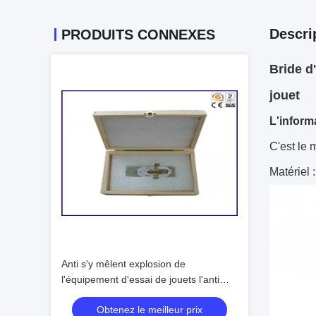
Descri
PRODUITS CONNEXES
Bride d
jouet
L'inform
C'est le 
Matériel 
Anti s'y mêlent explosion de
l'équipement d'essai de jouets l'anti
72.6×72.6×30mm
Obtenez le meilleur prix