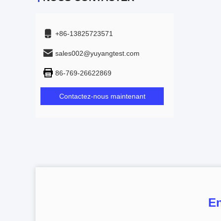
+86-13825723571
sales002@yuyangtest.com
86-769-26622869
Contactez-nous maintenant
En