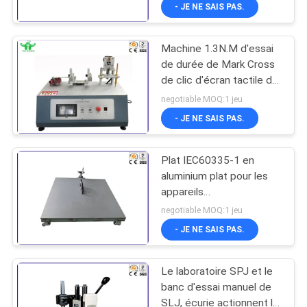
d'enfants EN71-1 ASTM
- JE NE SAIS PAS.
F963
VISITE
Machine 1.3N.M d'essai
D'USINE
de durée de Mark Cross
de clic d'écran tactile de
CONTACTEZ-
téléphone portable 0-
negotiable MOQ:1 jeu
180 fois/minute
NOUS
- JE NE SAIS PAS.
Plat IEC60335-1 en
NOUVELLES
aluminium plat pour les
appareils
DEMANDEZ
électroménagers/l'essai
negotiable MOQ:1 jeu
stabilité de lampes
UNE
- JE NE SAIS PAS.
CITATION
Le laboratoire SPJ et le
banc d'essai manuel de
PLAN
SLJ, écurie actionnent le