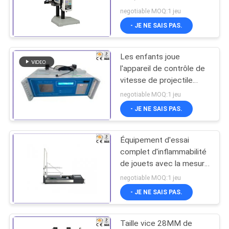
banc d'essai vertical
DU
negotiable MOQ:1 jeu
- JE NE SAIS PAS.
SITE
Les enfants joue
POLITIQUE
l'appareil de contrôle de
DE
vitesse de projectile
d'équipement
CONFIDENTIALITÉ
negotiable MOQ:1 jeu
d'essai/l'appareil de
- JE NE SAIS PAS.
contrôle énergie
cinétique
Équipement d'essai
complet d'inflammabilité
de jouets avec la mesure
de taille de flamme de
negotiable MOQ:1 jeu
20mm 40mm
- JE NE SAIS PAS.
Taille vice 28MM de