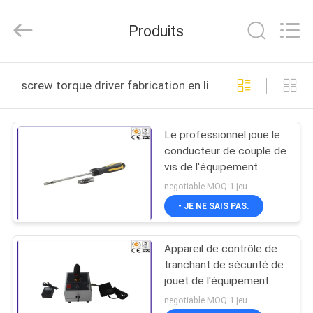
DONGGUAN
YUYANG
INSTRUMENT
Produits
CO.,
LTD.
All
Rights
MAISON
Reserved.
screw torque driver fabrication en ligne
PRODUITS
Le professionnel joue le
conducteur de couple de
VR
vis de l'équipement
SHOW
d'essai 1.5LTDK 3LTDK
negotiable MOQ:1 jeu
6LTDK 12LTDK
- JE NE SAIS PAS.
AU
Appareil de contrôle de
SUJET
tranchant de sécurité de
DE
jouet de l'équipement
d'essai de jouets
NOUS
negotiable MOQ:1 jeu