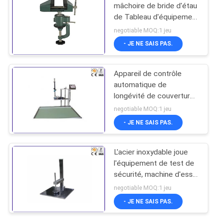
mâchoire de bride d'étau
de Tableau d'équipement
d'essai de 4 jouets de
negotiable MOQ:1 jeu
pouce
- JE NE SAIS PAS.
Appareil de contrôle
automatique de
longévité de couverture
de coffre à jouets
negotiable MOQ:1 jeu
d'équipement d'essai de
- JE NE SAIS PAS.
jouets d'ordinateur micro
L'acier inoxydable joue
l'équipement de test de
sécurité, machine d'essai
d'impact des jouets 1kg
negotiable MOQ:1 jeu
d'EN71 -1
- JE NE SAIS PAS.