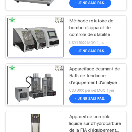
de biodiesel
- JE NE SAIS PAS.
VISITE
Méthode rotatoire de
D'USINE
bombe d'appareil de
contrôle de stabilité
CONTACTEZ-
d'oxydation d'huile de
USD14000 MOQ:1 jeu
graissage d'équipement
NOUS
- JE NE SAIS PAS.
d'analyse d'Auto-Oil
Appareillage écumant de
NOUVELLES
Bath de tendance
d'équipement d'analyse
DEMANDEZ
d'huile d'ASTM D892
USD5000 per set MOQ:1 jeu
avec le refroidisseur 24
UNE
- JE NE SAIS PAS.
et 93,5
CITATION
Appareil de contrôle
liquide sûr d'hydrocarbure
PLAN
de la FIA d'équipement