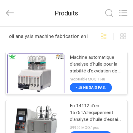
DONGGUAN
YUYANG
INSTRUMENT
Produits
CO.,
LTD.
All
Rights
MAISON
Reserved.
oil analysis machine fabrication en ligne
PRODUITS
Machine automatique
d'analyse d'huile pour la
VR
stabilité d'oxydation de la
SHOW
RENOMMÉE d'esters
negotiable MOQ:1 jeu
méthyliques d'acide gras
- JE NE SAIS PAS.
AU
En 14112 d'en
SUJET
15751/d'équipement
DE
d'analyse d'huile d'essai
de stabilité d'oxydation
NOUS
$9950 MOQ:1pcs