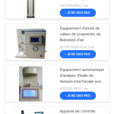
de laboratoire d'analyse
DU
USD7200 MOQ:1 jeu
d'huile de pétrole
- JE NE SAIS PAS.
SITE
Équipement d'essai de
POLITIQUE
valeur de propriétés de
DE
libération d'air
d'équipement d'analyse
CONFIDENTIALITÉ
ASTM D6000 MOQ:1 jeu
d'huile d'ASTM D3427
- JE NE SAIS PAS.
Équipement automatique
d'analyse d'huile de
tension interfaciale avec
le grand affichage
USD3000 MOQ:1 jeu
d'affichage à cristaux
- JE NE SAIS PAS.
liquides
Appareil de contrôle