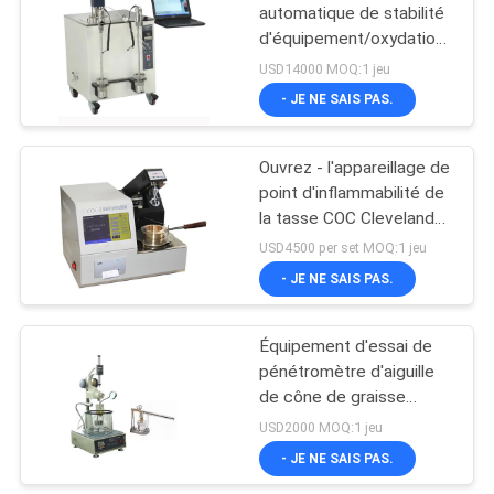
automatique de stabilité
d'équipement/oxydation
d'analyse d'huile de
USD14000 MOQ:1 jeu
graissage
- JE NE SAIS PAS.
Ouvrez - l'appareillage de
point d'inflammabilité de
la tasse COC Cleveland
automatique pour
USD4500 per set MOQ:1 jeu
l'analyse d'huile
- JE NE SAIS PAS.
Équipement d'essai de
pénétromètre d'aiguille
de cône de graisse
d'équipement d'analyse
USD2000 MOQ:1 jeu
d'huile de graissage
- JE NE SAIS PAS.