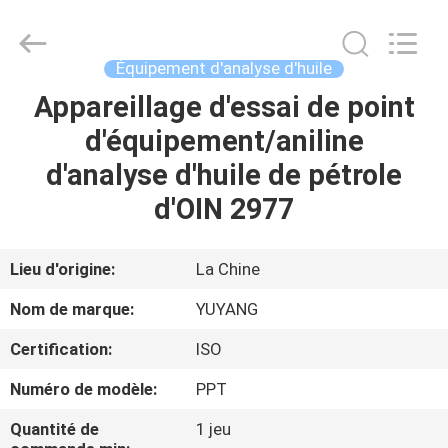
DONGGUAN
YUYANG
INSTRUMENT
CO.,
LTD.
Équipement d'analyse d'huile
All
Rights
Appareillage d'essai de point
MAISON
Reserved.
d'équipement/aniline
PRODUITS
d'analyse d'huile de pétrole
d'OIN 2977
VR
SHOW
Lieu d'origine:
La Chine
Nom de marque:
YUYANG
AU
Certification:
ISO
SUJET
Numéro de modèle:
PPT
DE
NOUS
Quantité de
1 jeu