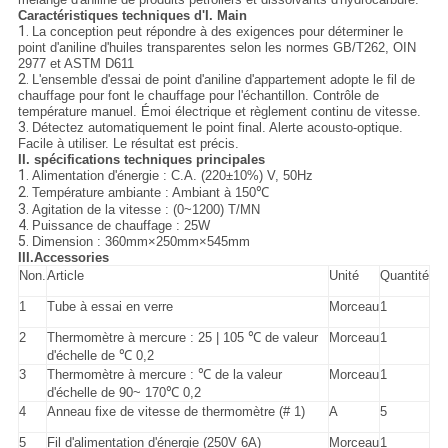
Caractéristiques techniques d'I. Main
1.
La conception peut répondre à des exigences pour déterminer le
point d'aniline d'huiles transparentes selon les normes GB/T262, OIN
2977 et ASTM D611
2.
L'ensemble d'essai de point d'aniline d'appartement adopte le fil de
chauffage pour font le chauffage pour l'échantillon. Contrôle de
température manuel. Émoi électrique et règlement continu de vitesse.
3.
Détectez automatiquement le point final. Alerte acousto-optique.
Facile à utiliser. Le résultat est précis.
II. spécifications techniques principales
1.
Alimentation d'énergie : C.A. (220±10%) V, 50Hz
2.
Température ambiante : Ambiant à 150℃
3.
Agitation de la vitesse : (0~1200) T/MN
4.
Puissance de chauffage : 25W
5.
Dimension : 360mm×250mm×545mm
III.Accessories
Non.
Article
Unité
Quantité
1
Tube à essai en verre
Morceau
1
2
Thermomètre à mercure : 25 | 105 ℃ de valeur
Morceau
1
d'échelle de ℃ 0,2
3
Thermomètre à mercure : ℃ de la valeur
Morceau
1
d'échelle de 90~ 170℃ 0,2
4
Anneau fixe de vitesse de thermomètre (# 1)
A
5
5
Fil d'alimentation d'énergie (250V 6A)
Morceau
1