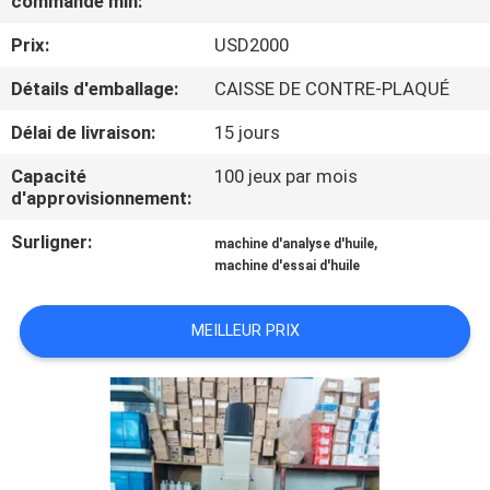
commande min:
Prix:
USD2000
VISITE
D'USINE
Détails d'emballage:
CAISSE DE CONTRE-PLAQUÉ
Délai de livraison:
15 jours
CONTACTEZ-
Capacité
100 jeux par mois
NOUS
d'approvisionnement:
Surligner:
,
machine d'analyse d'huile
NOUVELLES
machine d'essai d'huile
DEMANDEZ
MEILLEUR PRIX
UNE
CITATION
PLAN