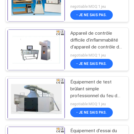
avec la température
DU
negotiable MOQ:1 jeu
maximale 900°C
- JE NE SAIS PAS.
SITE
Appareil de contrôle
POLITIQUE
difficile d'inflammabilité
DE
d'appareil de contrôle du
feu de matériau de
CONFIDENTIALITÉ
negotiable MOQ:1 jeu
construction de GB/T
- JE NE SAIS PAS.
8625
Équipement de test
brûlant simple
professionnel du feu de
l'appareillage d'essai
negotiable MOQ:1 jeu
d'article/SBI
- JE NE SAIS PAS.
Équipement d'essai du