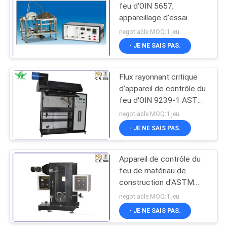
feu d'OIN 5657,
appareillage d'essai
d'Ignitability pour le
negotiable MOQ:1 jeu
matériau de construction
- JE NE SAIS PAS.
Flux rayonnant critique
d'appareil de contrôle du
feu d'OIN 9239-1 ASTM
E648 avec une source
negotiable MOQ:1 jeu
d'énergie de la chaleur
- JE NE SAIS PAS.
rayonnante
Appareil de contrôle du
feu de matériau de
construction d'ASTM
D2843/appareil de
negotiable MOQ:1 jeu
contrôle du feu densité
- JE NE SAIS PAS.
de fumée