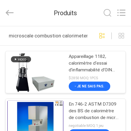
DONGGUAN
YUYANG
INSTRUMENT
Produits
CO.,
LTD.
All
Rights
MAISON
Reserved.
microscale combustion calorimeter fabrication en lign
PRODUITS
Appareillage 1182,
calorimètre d'essai
VR
d'inflammabilité d'OIN
SHOW
d'en de combustion de la
$2850 MOQ:1PCS
micro-échelle 1.5KVA
- JE NE SAIS PAS.
AU
En 746-2 ASTM D7309
SUJET
des BS de calorimètre
DE
de combustion de micro-
échelle de matériau de
NOUS
negotiable MOQ:1 jeu