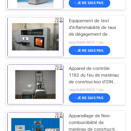
construction
- JE NE SAIS PAS.
VISITE
Équipement de test
D'USINE
d'inflammabilité de taux
de dégagement de
CONTACTEZ-
chaleur de matériau de
negotiable MOQ:1 jeu
construction/OIN 5660-1
NOUS
- JE NE SAIS PAS.
calorimètre de cône
Appareil de contrôle
NOUVELLES
1182 du feu de matériau
de construction d'OIN
DEMANDEZ
d'en/d'ordinateur appareil
negotiable MOQ:1 jeu
de contrôle micro de
UNE
- JE NE SAIS PAS.
combustibilité non
CITATION
Appareillage de Non-
combustibilité de
PLAN
matériau de construction