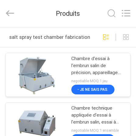
DONGGUAN
YUYANG
INSTRUMENT
Produits
CO.,
LTD.
All
Rights
MAISON
Reserved.
salt spray test chamber fabrication en ligne
PRODUITS
Chambre d'essai à
l'embrun salin de
VR
précision, appareillage
SHOW
accéléré d'essai de
negotiable MOQ:1 jeu
corrosion
- JE NE SAIS PAS.
AU
Chambre technique
SUJET
appliquée d'essai à
DE
l'embrun salin, essai à
l'embrun salin de essai de
NOUS
negotiable MOQ:1 ensemble