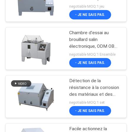
concernant
DU
negotiable MOQ:1 jeu
l'environnement d'ASTM
- JE NE SAIS PAS.
SITE
B117
Chambre d'essai au
POLITIQUE
brouillard salin
DE
électronique, ODM OBM,
support personnalisé,
CONFIDENTIALITÉ
negotiable MOQ:1 Ensemble
plage d'humidité
- JE NE SAIS PAS.
85%-98%
Détection de la
résistance à la corrosion
des matériaux et des
revêtements de surface
negotiable MOQ:1 set
dans la chambre d'essai
- JE NE SAIS PAS.
de pulvérisation de sel
Facile actionnez la