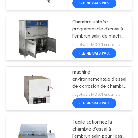
capacités
- JE NE SAIS PAS.
VISITE
Chambre utilisée
D'USINE
programmable d'essai à
l'embrun salin de machine
CONTACTEZ-
d'essai de corrosion
negotiable MOQ:1 ensemble
NOUS
- JE NE SAIS PAS.
machine
NOUVELLES
environnementale d'essai
de corrosion de chambre
DEMANDEZ
d'essai à l'embrun salin
negotiable MOQ:1 ensemble
de produits de Chaud-
UNE
- JE NE SAIS PAS.
vente
CITATION
Facile actionnez la
chambre d'essai à
PLAN
l'embrun salin pour l'essai