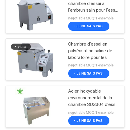
chambre d'essai à
l'embrun salin pour l'essai
concernant
negotiable MOQ:1 ensemble
l'environnement d'ASTM
- JE NE SAIS PAS.
B117
Chambre d'essai en
pulvérisation saline de
laboratoire pour les
essais de corrosion
negotiable MOQ:1 ensemble
Chambre d'essai
- JE NE SAIS PAS.
climatique
environnementale
Acier inoxydable
environnemental de la
chambre SUS304 d'essai
à l'embrun salin de 220V
negotiable MOQ:1 ensemble
108L
- JE NE SAIS PAS.