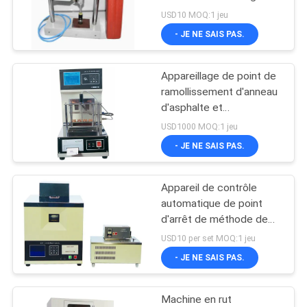
boue d'équipement
DU
USD10 MOQ:1 jeu
d'essai d'asphalte
- JE NE SAIS PAS.
SITE
Appareillage de point de
POLITIQUE
ramollissement d'anneau
DE
d'asphalte et
d'appareillage de boule
CONFIDENTIALITÉ
USD1000 MOQ:1 jeu
- JE NE SAIS PAS.
Appareil de contrôle
automatique de point
d'arrêt de méthode de
Fraass d'équipement
USD10 per set MOQ:1 jeu
d'essai d'asphalte
- JE NE SAIS PAS.
Machine en rut