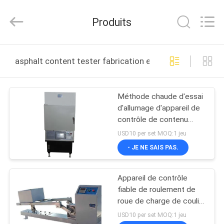
DONGGUAN
YUYANG
INSTRUMENT
Produits
CO.,
LTD.
All
Rights
MAISON
Reserved.
asphalt content tester fabrication en ligne
PRODUITS
Méthode chaude d'essai
d'allumage d'appareil de
VR
contrôle de contenu
SHOW
d'asphalte de mélange
USD10 per set MOQ:1 jeu
avec le logiciel puissant
- JE NE SAIS PAS.
AU
Appareil de contrôle
SUJET
fiable de roulement de
DE
roue de charge de coulis
bitumineux de trottoir
NOUS
USD10 per set MOQ:1 jeu