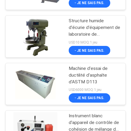
d'équipement d'essai
- JE NE SAIS PAS.
d'asphalte
VISITE
Structure humide
D'USINE
d'écurie d'équipement de
laboratoire de
CONTACTEZ-
machine/asphalte d'essai
USD10 MOQ:1 jeu
d'abrasion de roue
NOUS
- JE NE SAIS PAS.
Machine d'essai de
NOUVELLES
ductilité d'asphalte
d'ASTM D113
DEMANDEZ
USD6000 MOQ:1 jeu
UNE
- JE NE SAIS PAS.
CITATION
Instrument blanc
d'appareil de contrôle de
PLAN
cohésion de mélange de