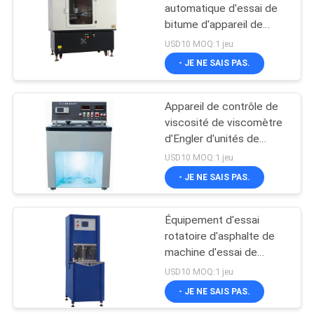
automatique d'essai de
bitume d'appareil de
contrôle de voie
USD10 MOQ:1 jeu
d'équipement/roue
- JE NE SAIS PAS.
d'essai d'asphalte
Appareil de contrôle de
viscosité de viscomètre
d'Engler d'unités de
l'équipement d'essai
USD10 MOQ:1 jeu
d'asphalte d'ASTM
- JE NE SAIS PAS.
D1665 2
Équipement d'essai
rotatoire d'asphalte de
machine d'essai de
compacteur d'ASTM
USD10 MOQ:1 jeu
D6925 Superpave
- JE NE SAIS PAS.