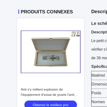
Descri
PRODUITS CONNEXES
Le sché
Descript
Le petit
vérifier 
de 36 mo
Spécifica
Matériel
Dimensi
Anti s'y mêlent explosion de
Poids
l'équipement d'essai de jouets l'anti
72.6×72.6×30mm
Normes
Obtenez le meilleur prix