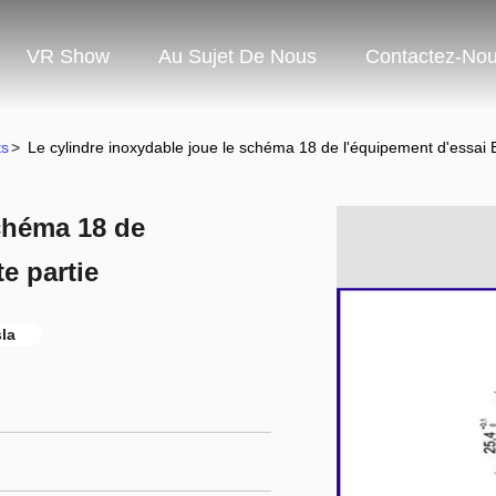
VR Show
Au Sujet De Nous
Contactez-No
ts
>
Le cylindre inoxydable joue le schéma 18 de l'équipement d'essai 
schéma 18 de
e partie
la