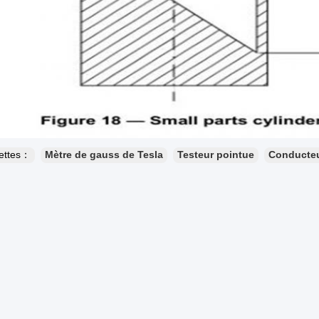
uettes：
Mètre de gauss de Tesla
Testeur pointue
Conducteu