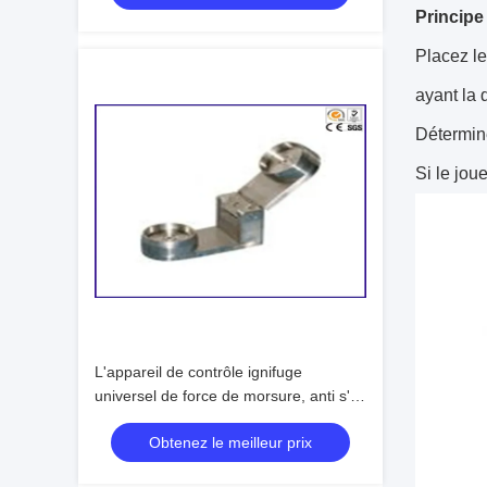
Principe 
Placez le
ayant la
Détermine
Si le jou
L'appareil de contrôle ignifuge
universel de force de morsure, anti s'y
mêlent bébé Toy Tester
Obtenez le meilleur prix