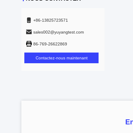
+86-13825723571
sales002@yuyangtest.com
86-769-26622869
Contactez-nous maintenant
En