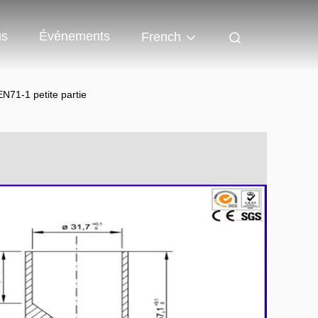
us
Événements
French
EN71-1 petite partie