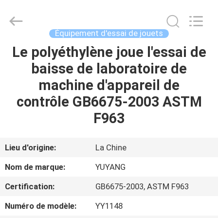
DONGGUAN
YUYANG
INSTRUMENT
CO.,
LTD.
Équipement d'essai de jouets
All
Rights
Le polyéthylène joue l'essai de
MAISON
Reserved.
baisse de laboratoire de
PRODUITS
machine d'appareil de
contrôle GB6675-2003 ASTM
VR
F963
SHOW
Lieu d'origine:
La Chine
AU
Nom de marque:
YUYANG
SUJET
Certification:
GB6675-2003, ASTM F963
DE
Numéro de modèle:
YY1148
NOUS