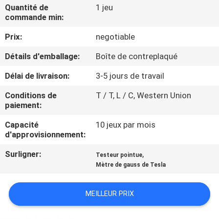
Quantité de
1 jeu
commande min:
VISITE
Prix:
negotiable
D'USINE
Détails d'emballage:
Boîte de contreplaqué
CONTACTEZ-
Délai de livraison:
3-5 jours de travail
NOUS
Conditions de
T / T, L / C, Western Union
paiement:
NOUVELLES
Capacité
10 jeux par mois
d'approvisionnement:
DEMANDEZ
Surligner:
,
Testeur pointue
UNE
Mètre de gauss de Tesla
CITATION
MEILLEUR PRIX
PLAN