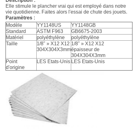
Description :
Elle stimule le plancher vrai qui est employé dans notre
vie quotidienne. Faites alors l'essai de chute des jouets.
Paramètres :
Modèle
YY1148US
YY1148GB
Standard
ASTM F963
GB6675-2003
Matériel
polyéthylène
polyéthylène
Taille
1/8" » X12 X12
1/8" » X12 X12
304X304X3mm
épaisseur de
304X304X3mm
Point
LES Etats-Unis
LES Etats-Unis
d'origine