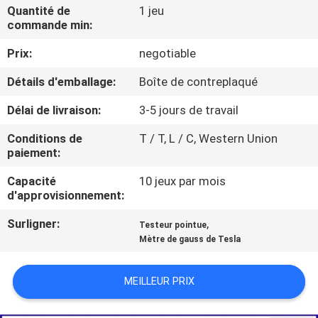
Quantité de
1 jeu
commande min:
VISITE
Prix:
negotiable
D'USINE
Détails d'emballage:
Boîte de contreplaqué
CONTACTEZ-
Délai de livraison:
3-5 jours de travail
NOUS
Conditions de
T / T, L / C, Western Union
paiement:
NOUVELLES
Capacité
10 jeux par mois
d'approvisionnement:
DEMANDEZ
Surligner:
,
Testeur pointue
UNE
Mètre de gauss de Tesla
CITATION
MEILLEUR PRIX
PLAN