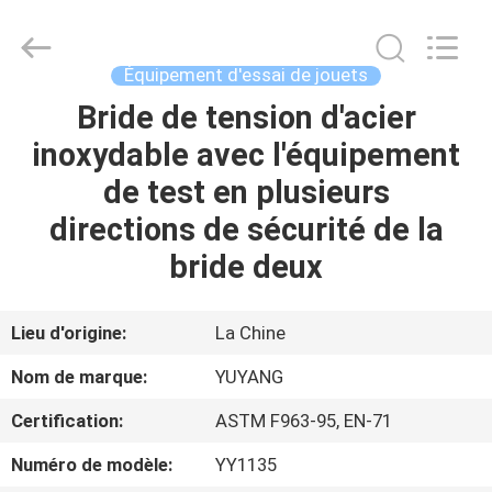
DONGGUAN
YUYANG
INSTRUMENT
CO.,
LTD.
Équipement d'essai de jouets
All
Rights
Bride de tension d'acier
MAISON
Reserved.
inoxydable avec l'équipement
PRODUITS
de test en plusieurs
directions de sécurité de la
VR
bride deux
SHOW
Lieu d'origine:
La Chine
AU
Nom de marque:
YUYANG
SUJET
Certification:
ASTM F963-95, EN-71
DE
Numéro de modèle:
YY1135
NOUS