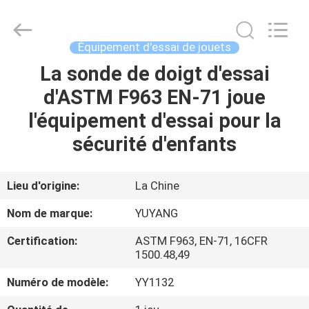
DONGGUAN
YUYANG
INSTRUMENT
CO.,
LTD.
Équipement d'essai de jouets
All
Rights
La sonde de doigt d'essai
MAISON
Reserved.
d'ASTM F963 EN-71 joue
PRODUITS
l'équipement d'essai pour la
sécurité d'enfants
VR
SHOW
Lieu d'origine:
La Chine
Nom de marque:
YUYANG
AU
Certification:
ASTM F963, EN-71, 16CFR
SUJET
1500.48,49
DE
Numéro de modèle:
YY1132
NOUS