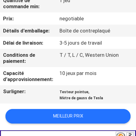
Quantité de
1 jeu
commande min:
VISITE
Prix:
negotiable
D'USINE
Détails d'emballage:
Boîte de contreplaqué
CONTACTEZ-
Délai de livraison:
3-5 jours de travail
NOUS
Conditions de
T / T, L / C, Western Union
paiement:
NOUVELLES
Capacité
10 jeux par mois
d'approvisionnement:
Surligner:
,
DEMANDEZ
Testeur pointue
Mètre de gauss de Tesla
UNE
CITATION
MEILLEUR PRIX
PLAN