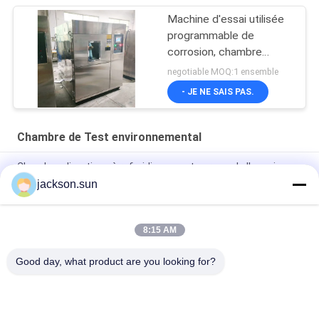
Machine d'essai utilisée
programmable de
corrosion, chambre
d'essai à l'embrun salin
negotiable MOQ:1 ensemble
d'AC220V
- JE NE SAIS PAS.
Chambre de Test environnemental
Chambre climatique à refroidissement par eau de l'essai
concernant l'environnement 50HZ
jackson.sun
Chambre d'essai concernant l'environnement de l'ajustement
0.15kpa de PID
8:15 AM
Étuve de chauffage de solides solubles Biochemicalm 200℃
Good day, what product are you looking for?
Catégories populaires
Tous