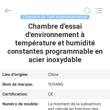
DONGGUAN
YUYANG
INSTRUMENT
CO.,
LTD.
Chambre de Test environnemental
All
Rights
Chambre d'essai
MAISON
Reserved.
d'environnement à
PRODUITS
température et humidité
constantes programmable en
VR
acier inoxydable
SHOW
Lieu d'origine:
Chine
AU
Nom de marque:
YUYANG
SUJET
Certification:
CE
DE
Numéro de modèle:
Le montant de la subvention
NOUS
est calculé en fonction des