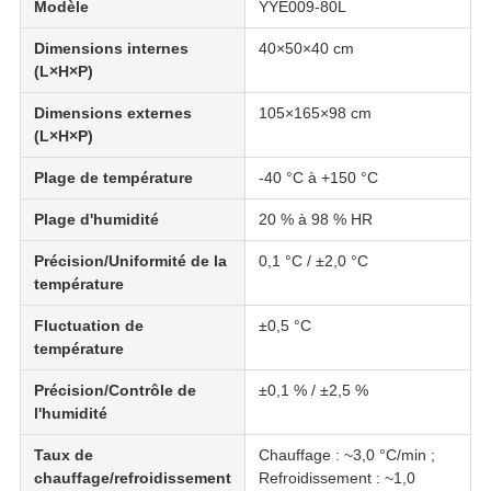
Modèle
YYE009-80L
Dimensions internes
40×50×40 cm
(L×H×P)
Dimensions externes
105×165×98 cm
(L×H×P)
Plage de température
-40 °C à +150 °C
Plage d'humidité
20 % à 98 % HR
Précision/Uniformité de la
0,1 °C / ±2,0 °C
température
Fluctuation de
±0,5 °C
température
Précision/Contrôle de
±0,1 % / ±2,5 %
l'humidité
Taux de
Chauffage : ~3,0 °C/min ;
chauffage/refroidissement
Refroidissement : ~1,0