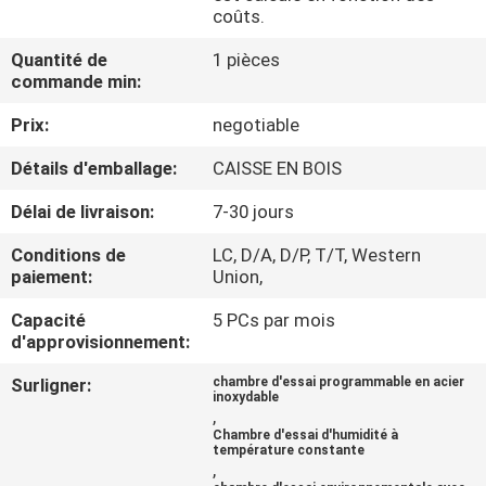
coûts.
VISITE
Quantité de
1 pièces
commande min:
D'USINE
Prix:
negotiable
CONTACTEZ-
Détails d'emballage:
CAISSE EN BOIS
NOUS
Délai de livraison:
7-30 jours
Conditions de
LC, D/A, D/P, T/T, Western
NOUVELLES
paiement:
Union,
Capacité
5 PCs par mois
DEMANDEZ
d'approvisionnement:
UNE
Surligner:
chambre d'essai programmable en acier
inoxydable
CITATION
,
Chambre d'essai d'humidité à
température constante
,
SITEMAP