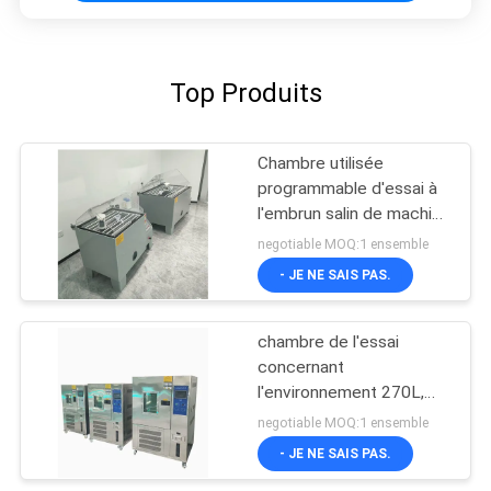
Top Produits
Chambre utilisée
programmable d'essai à
l'embrun salin de machine
d'essai de corrosion
negotiable MOQ:1 ensemble
- JE NE SAIS PAS.
chambre de l'essai
concernant
l'environnement 270L,
chambre de jet de sel
negotiable MOQ:1 ensemble
pour l'essai de corrosion
- JE NE SAIS PAS.