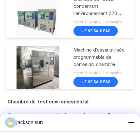
concernant
l'environnement 270L,
chambre de jet de sel
negotiable MOQ:1 ensemble
pour l'essai de corrosion
- JE NE SAIS PAS.
Machine d'essai utilisée
programmable de
corrosion, chambre
d'essai à l'embrun salin
negotiable MOQ:1 ensemble
d'AC220V
- JE NE SAIS PAS.
Chambre de Test environnemental
Chambre climatique à refroidissement par eau de l'essai
concernant l'environnement 50HZ
jackson.sun
Chambre d'essai concernant l'environnement de l'ajustement
0.15kpa de PID