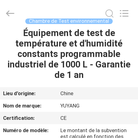
DONGGUAN
YUYANG
INSTRUMENT
CO.,
LTD.
Chambre de Test environnemental
All
Rights
Équipement de test de
MAISON
Reserved.
température et d'humidité
PRODUITS
constants programmable
industriel de 1000 L - Garantie
VR
de 1 an
SHOW
Lieu d'origine:
Chine
AU
Nom de marque:
YUYANG
SUJET
Certification:
CE
DE
Numéro de modèle:
Le montant de la subvention
NOUS
est calculé en fonction des