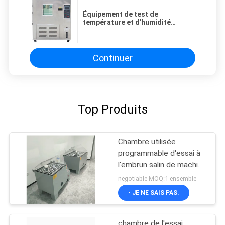
Équipement de test de
température et d'humidité
constants programmable
industriel de 1000 L - Garantie de
1 an
Continuer
Top Produits
Chambre utilisée
programmable d'essai à
l'embrun salin de machine
d'essai de corrosion
negotiable MOQ:1 ensemble
- JE NE SAIS PAS.
chambre de l'essai