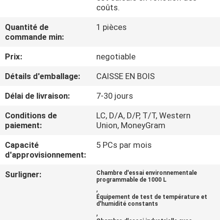
coûts.
VISITE
Quantité de
1 pièces
commande min:
D'USINE
Prix:
negotiable
CONTACTEZ-
Détails d'emballage:
CAISSE EN BOIS
NOUS
Délai de livraison:
7-30 jours
Conditions de
LC, D/A, D/P, T/T, Western
NOUVELLES
paiement:
Union, MoneyGram
Capacité
5 PCs par mois
DEMANDEZ
d'approvisionnement:
UNE
Surligner:
Chambre d'essai environnementale
programmable de 1000 L
CITATION
,
Équipement de test de température et
d'humidité constants
,
SITEMAP