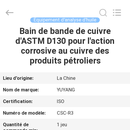
DONGGUAN
YUYANG
INSTRUMENT
CO.,
LTD.
Équipement d'analyse d'huile
All
Rights
Bain de bande de cuivre
MAISON
Reserved.
d'ASTM D130 pour l'action
PRODUITS
corrosive au cuivre des
produits pétroliers
VR
SHOW
Lieu d'origine:
La Chine
Nom de marque:
YUYANG
AU
Certification:
ISO
SUJET
Numéro de modèle:
CSC-R3
DE
NOUS
Quantité de
1 jeu