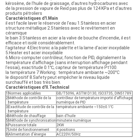
kérosène, de l'huile de graissage, d'autres hydrocarbures avec
de la pression de vapure de Reid pas plus de 124 KPa et d'autres
produits pétroliers
Caractéristiques d'I.Main
il est facile laver le réservoir de l'eau 1.Stainless en acier
structure métallique 2.Stainless avec le revêtement en
céramique
le bain 3.Stainless en acier a la valve de bouche d'incendie, il est
efficace et isolé considérablement.
l'agitateur 4.Electronic a la palette et la lame d'acier inoxydable
5.Heater est acier inoxydable
6.Micro-computer contrôleur, fonction de PID, digitalement la
température d'affichage (sans interruption affichage pendant
l'essai), exactitude 0.1℃, capteur de température Pt100.
la température 7.Working : température ambiante ~200°C
le dispositif 8.Safety peut empêcher le niveau liquide
surchauffé et bas très bien.
Caractéristiques d'II.Technical
1
Normes applicables
GB/T5096, ASTM D130, ISO3735, DIN51789
2
Méthode de contrôle de la
contrôleur de température importé d'affichage
température
numérique de PID
3
Exactitude de contrôle de la
température ambiante ~150±0.1℃
température
4
Méthode de chauffage
bain d'huile
5
Méthode de synchronisation
minuterie numérique
6
Puissance totale
2KW
7
Unité de fonctionnement
4 positions
8
Alimentation d'énergie
AC220V/50Hz