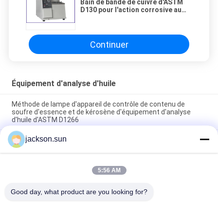
Bain de bande de cuivre d'ASTM
D130 pour l'action corrosive au
cuivre des produits pétroliers
Continuer
Équipement d'analyse d'huile
Méthode de lampe d'appareil de contrôle de contenu de
soufre d'essence et de kérosène d'équipement d'analyse
d'huile d'ASTM D1266
jackson.sun
Équipement d'analyse d'huile d'ASTM D1881 pour des
tendances écumantes de liquides réfrigérants de moteur en
verrerie
5:56 AM
Affichage numérique manuel de l'instrument de mesure de
point d'inflammabilité de tasse de PMCC ASTM D93
Good day, what product are you looking for?
Catégories populaires
Tous