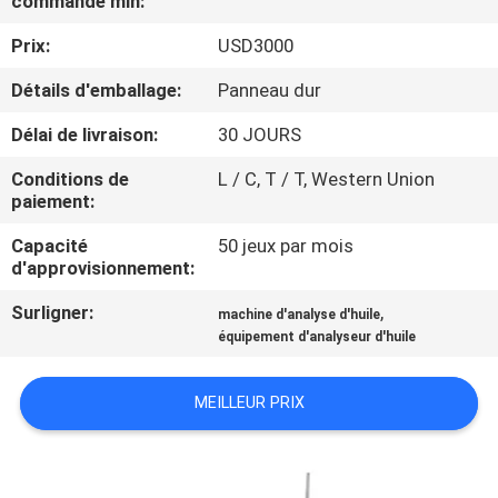
commande min:
Prix:
USD3000
VISITE
D'USINE
Détails d'emballage:
Panneau dur
Délai de livraison:
30 JOURS
CONTACTEZ-
Conditions de
L / C, T / T, Western Union
NOUS
paiement:
Capacité
50 jeux par mois
NOUVELLES
d'approvisionnement:
Surligner:
,
machine d'analyse d'huile
DEMANDEZ
équipement d'analyseur d'huile
UNE
MEILLEUR PRIX
CITATION
PLAN