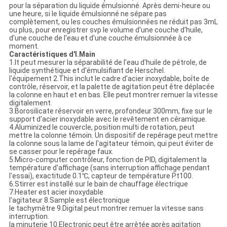
pour la séparation du liquide émulsionné. Après demi-heure ou
une heure, si le liquide émulsionné ne sépare pas
complètement, ou les couches émulsionnées ne réduit pas 3mL
ou plus, pour enregistrer svp le volume d'une couche d'huile,
d'une couche de l'eau et d'une couche émulsionnée à ce
moment.
Caractéristiques d'I.Main
1.It peut mesurer la séparabilité de l'eau d'huile de pétrole, de
liquide synthétique et d'émulsifiant de Herschel.
l'équipement 2.This inclut le cadre d'acier inoxydable, boîte de
contrôle, réservoir, et la palette de agitation peut être déplacée
la colonne en haut et en bas. Elle peut montrer remuer la vitesse
digitalement.
3.Borosilicate réservoir en verre, profondeur 300mm, fixe sur le
support d'acier inoxydable avec le revêtement en céramique.
4.Aluminized le couvercle, position multi de rotation, peut
mettre la colonne témoin. Un dispositif de repérage peut mettre
la colonne sous la lame de l'agitateur témoin, qui peut éviter de
se casser pour le repérage faux.
5.Micro-computer contrôleur, fonction de PID, digitalement la
température d'affichage (sans interruption affichage pendant
l'essai), exactitude 0.1℃, capteur de température Pt100.
6.Stirrer est installé sur le bain de chauffage électrique
7.Heater est acier inoxydable
l'agitateur 8.Sample est électronique
le tachymètre 9.Digital peut montrer remuer la vitesse sans
interruption.
la minuterie 10.Electronic peut être arrêtée après agitation