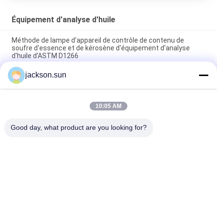
Équipement d'analyse d'huile
Méthode de lampe d'appareil de contrôle de contenu de
soufre d'essence et de kérosène d'équipement d'analyse
d'huile d'ASTM D1266
jackson.sun
Équipement d'analyse d'huile d'ASTM D1881 pour des
tendances écumantes de liquides réfrigérants de moteur en
verrerie
10:05 AM
Affichage numérique manuel de l'instrument de mesure de
point d'inflammabilité de tasse de PMCC ASTM D93
Good day, what product are you looking for?
Catégories populaires
Tous
Équipement D'essai 
Appareil De 
D'inflammabilité
Contrôle Vertical 
D'inflammabilité
Appareil De 
Équipement D'essai 
Contrôle Horizontal 
Du Feu