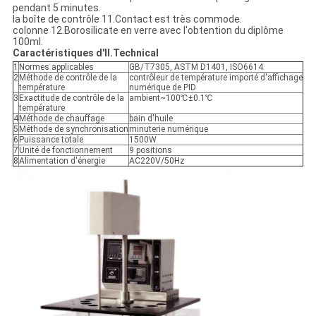
pendant 5 minutes.
la boîte de contrôle 11.Contact est très commode.
colonne 12.Borosilicate en verre avec l'obtention du diplôme
100ml.
Caractéristiques d'II.Technical
1
Normes applicables
GB/T7305, ASTM D1401, ISO6614
2
Méthode de contrôle de la
contrôleur de température importé d'affichage
température
numérique de PID
3
Exactitude de contrôle de la
ambient~100℃±0.1℃
température
4
Méthode de chauffage
bain d'huile
5
Méthode de synchronisation
minuterie numérique
6
Puissance totale
1500W
7
Unité de fonctionnement
9 positions
8
Alimentation d'énergie
AC220V/50Hz