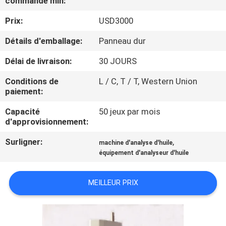
commande min:
Prix:
USD3000
VISITE
D'USINE
Détails d'emballage:
Panneau dur
Délai de livraison:
30 JOURS
CONTACTEZ-
Conditions de
L / C, T / T, Western Union
NOUS
paiement:
Capacité
50 jeux par mois
NOUVELLES
d'approvisionnement:
Surligner:
,
machine d'analyse d'huile
DEMANDEZ
équipement d'analyseur d'huile
UNE
MEILLEUR PRIX
CITATION
PLAN