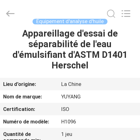
DONGGUAN
YUYANG
INSTRUMENT
CO.,
LTD.
Équipement d'analyse d'huile
All
Rights
Appareillage d'essai de
MAISON
Reserved.
séparabilité de l'eau
PRODUITS
d'émulsifiant d'ASTM D1401
Herschel
VR
SHOW
Lieu d'origine:
La Chine
Nom de marque:
YUYANG
AU
Certification:
ISO
SUJET
Numéro de modèle:
H1096
DE
NOUS
Quantité de
1 jeu