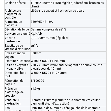
Chaîne de force
1~20KN (norme 13KN) réglable, adapté aux besoins du
client)
Architecture
Libérez le support et l'extrusion verticale
d'appareil de
contrôle
Alimentation
380V/50HZ 10A
d'énergie
Déviation de force
Gamme complète de ≤±1%
Conversion d'unité
Kg/N/Lb
Vitesse
0,1~ 900mm/min (réglables)
d'extrusion
Exactitude de
≤±1%
vitesse d'extrusion
Écrasement du
300mm
voyage
Examinez l'espace
W300 X D300 x H200mm
Taille de voyant à
200 x 200mm (verre anti-déflagrant de double couche
niveau visible
d'épaisseur de 10mm)
Dimension hors-
W680 X D570 x H1740mm
tout
Résolution de
1/100000
capteur
Précision
±1.0kg
d'affichage de
pression
Ventilateur
Diamètre 120mm (l'arrière de la chambre est équipé
d'extraction
d'un ventilateur d'extraction)
Trou
Deux trous de 50mm du côté gauche de la chambre