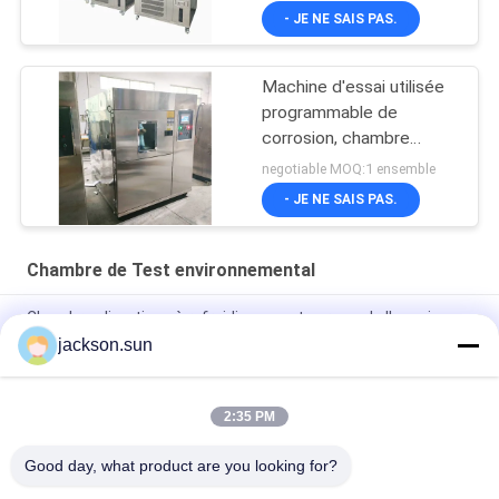
pour l'essai de corrosion
- JE NE SAIS PAS.
Machine d'essai utilisée
programmable de
corrosion, chambre
d'essai à l'embrun salin
negotiable MOQ:1 ensemble
d'AC220V
- JE NE SAIS PAS.
Chambre de Test environnemental
Chambre climatique à refroidissement par eau de l'essai
concernant l'environnement 50HZ
jackson.sun
Chambre d'essai concernant l'environnement de l'ajustement
0.15kpa de PID
2:35 PM
Étuve de chauffage de solides solubles Biochemicalm 200℃
Good day, what product are you looking for?