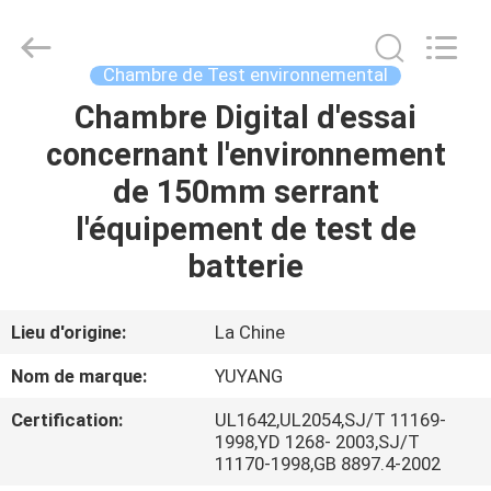
DONGGUAN
YUYANG
INSTRUMENT
CO.,
LTD.
Chambre de Test environnemental
All
Rights
Chambre Digital d'essai
MAISON
Reserved.
concernant l'environnement
PRODUITS
de 150mm serrant
l'équipement de test de
VR
batterie
SHOW
Lieu d'origine:
La Chine
AU
Nom de marque:
YUYANG
SUJET
Certification:
UL1642,UL2054,SJ/T 11169-
DE
1998,YD 1268- 2003,SJ/T
11170-1998,GB 8897.4-2002
NOUS