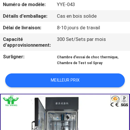
Numéro de modèle:
YYE-043
VISITE
Détails d'emballage:
Cas en bois solide
D'USINE
Délai de livraison:
8-10 jours de travail
Capacité
300 Set/Sets par mois
CONTACTEZ-
d'approvisionnement:
NOUS
Surligner:
,
Chambre d'essai de choc thermique
Chambre de Test sel Spray
NOUVELLES
MEILLEUR PRIX
DEMANDEZ
UNE
CITATION
PLAN