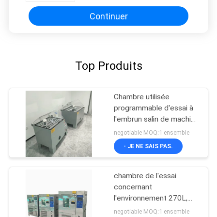
Continuer
Top Produits
Chambre utilisée
programmable d'essai à
l'embrun salin de machine
d'essai de corrosion
negotiable MOQ:1 ensemble
- JE NE SAIS PAS.
chambre de l'essai
concernant
l'environnement 270L,
chambre de jet de sel
negotiable MOQ:1 ensemble