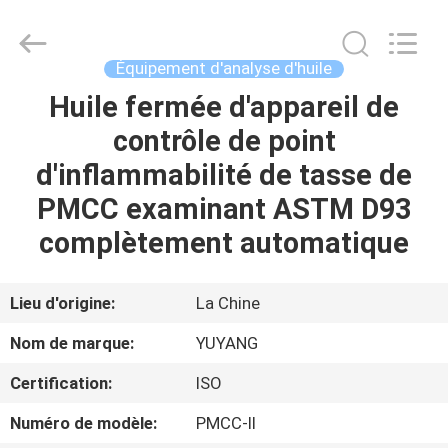
DONGGUAN
YUYANG
INSTRUMENT
CO.,
LTD.
Équipement d'analyse d'huile
All
Rights
Huile fermée d'appareil de
MAISON
Reserved.
contrôle de point
PRODUITS
d'inflammabilité de tasse de
PMCC examinant ASTM D93
VR
complètement automatique
SHOW
Lieu d'origine:
La Chine
AU
Nom de marque:
YUYANG
SUJET
Certification:
ISO
DE
Numéro de modèle:
PMCC-II
NOUS