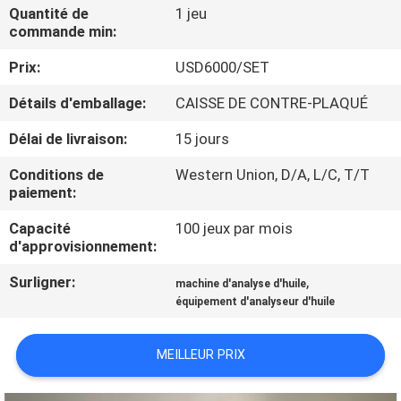
Quantité de
1 jeu
commande min:
VISITE
Prix:
USD6000/SET
D'USINE
Détails d'emballage:
CAISSE DE CONTRE-PLAQUÉ
CONTACTEZ-
Délai de livraison:
15 jours
NOUS
Conditions de
Western Union, D/A, L/C, T/T
paiement:
NOUVELLES
Capacité
100 jeux par mois
d'approvisionnement:
DEMANDEZ
Surligner:
,
machine d'analyse d'huile
UNE
équipement d'analyseur d'huile
CITATION
MEILLEUR PRIX
PLAN