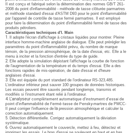
II est conçu et fabriqué selon la détermination des normes GB/T 261-
2008 du point d'inflammabilité - méthode de tasse clôturée parmartres
et méthode standard d'essai d'ASTM D93 pour le point d'inflammabilité
par l'appareil de contrôle de tasse fermé parmartres. Il est employé
pour faire la détermination du point d'inflammabilité fermé de tasse des
produits pétroliers.
Caractéristiques techniques d'I. Main
1.
Il adopte l'écran d'affichage à cristaux liquides pour montrer. Pleine
interface homme-machine anglaise de dialogue. Elle peut prérégler les
paramètres du point d'inflammabilité prévu, du nombre de marque
témoin, de la pression atmosphérique, de la date d'essai, etc. Elle a le
menu à inciter et la fonction d'entrée du type de guide.
2.
Elle adopte la simulation dépistant l'affichage la courbe de fonction
de l'augmentation de la température et du temps d'essai. Elle a des
fonctions rapides de mis-opération, de date d'essai et d'heure
anglaises d'essai.
3.
Elle est équipée du port standard de l'ordinateur RS-323,485.
L'ordinateur inférieur peut sauver 100 groupes de données historiques.
Les essais peuvent être sauvés pendant longtemps, transmis et
modifiés si l'instrument étant relié à l'ordinateur.
4. L'analyseur
complètement automatique d'instrument d'essai de
point d'inflammabilité de Fermé-tasse de Pensky-martres de
PMCC-
la
II peut corriger l'influence de
pression atmosphérique et calculer la
correction automatiquement.
5.
Détection différentielle. Corrigez automatiquement la déviation
systématique.
6.
Ouvrez automatiquement le couvercle, mettez à feu, détectez et
imprimez les essais. Le bras d'essai se soulevant en haut et en bas