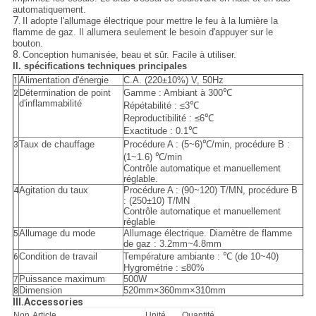
automatiquement.
7.
Il adopte l'allumage électrique pour mettre le feu à la lumière la
flamme de gaz. Il allumera seulement le besoin d'appuyer sur le
bouton.
8.
Conception humanisée, beau et sûr. Facile à utiliser.
II. spécifications techniques principales
Alimentation d'énergie
C.A. (220±10%) V, 50Hz
1
Détermination de point
Gamme : Ambiant à 300℃
2
d'inflammabilité
Répétabilité : ≤3℃
Reproductibilité : ≤6℃
Exactitude : 0.1℃
Taux de chauffage
Procédure A : (5~6)℃/min, procédure B :
3
(1~1.6) ℃/min
Contrôle automatique et manuellement
réglable.
Agitation du taux
Procédure A : (90~120) T/MN, procédure B
4
: (250±10) T/MN
Contrôle automatique et manuellement
réglable
Allumage du mode
Allumage électrique. Diamètre de flamme
5
de gaz : 3.2mm~4.8mm
Condition de travail
Température ambiante : ℃ (de 10~40)
6
Hygrométrie : ≤80%
Puissance maximum
500W
7
Dimension
520mm×360mm×310mm
8
III.Accessories
Non.
Article
Unité
Quantité