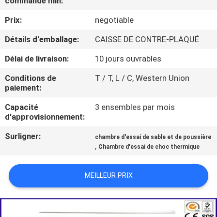
commande min:
Prix:
negotiable
VISITE
D'USINE
Détails d'emballage:
CAISSE DE CONTRE-PLAQUÉ
Délai de livraison:
10 jours ouvrables
CONTACTEZ-
Conditions de
T / T, L / C, Western Union
NOUS
paiement:
Capacité
3 ensembles par mois
NOUVELLES
d'approvisionnement:
Surligner:
chambre d'essai de sable et de poussière
,
DEMANDEZ
Chambre d'essai de choc thermique
UNE
MEILLEUR PRIX
CITATION
PLAN