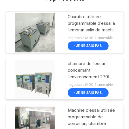
Chambre utilisée
programmable d'essai à
l'embrun salin de machine
d'essai de corrosion
negotiable MOQ:1 ensemble
- JE NE SAIS PAS.
chambre de l'essai
concernant
l'environnement 270L,
chambre de jet de sel
negotiable MOQ:1 ensemble
pour l'essai de corrosion
- JE NE SAIS PAS.
Machine d'essai utilisée
programmable de
corrosion, chambre