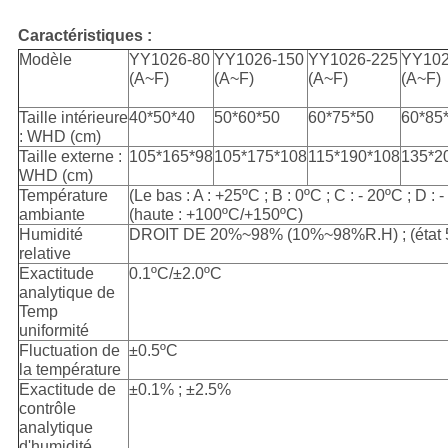
Caractéristiques :
Modèle
YY1026-80
YY1026-150
YY1026-225
YY102
(A~F)
(A~F)
(A~F)
(A~F)
Taille intérieure
40*50*40
50*60*50
60*75*50
60*85
: WHD (cm)
Taille externe :
105*165*98
105*175*108
115*190*108
135*2
WHD (cm)
Température
(Le bas : A : +25ºC ; B : 0ºC ; C : - 20ºC ; D : -
ambiante
(haute : +100ºC/+150ºC)
Humidité
DROIT DE 20%~98% (10%~98%R.H) ; (état 5%
relative
Exactitude
0.1ºC/±2.0ºC
analytique de
Temp
uniformité
Fluctuation de
±0.5ºC
la température
Exactitude de
±0.1% ; ±2.5%
contrôle
analytique
d'humidité