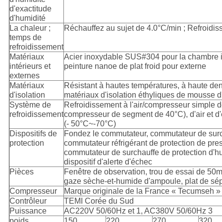
d'exactitude
d'humidité
La chaleur ;
Réchauffez au sujet de 4.0°C/min ; Refroidis
temps de
refroidissement
Matériaux
Acier inoxydable SUS#304 pour la chambre in
intérieurs et
peinture nanoe de plat froid pour externe
externes
Matériaux
Résistant à hautes températures, à haute dens
d'isolation
matériaux d'isolation éthyliques de mousse 
Système de
Refroidissement à l'air/compresseur simple 
refroidissement
compresseur de segment de 40°C), d'air et d
(- 50°C~-70°C)
Dispositifs de
Fondez le commutateur, commutateur de sur
protection
commutateur réfrigérant de protection de press
commutateur de surchauffe de protection d'hu
dispositif d'alerte d'échec
Pièces
Fenêtre de observation, trou de essai de 50
gaze sèche-et-humide d'ampoule, plat de sép
Compresseur
Marque originale de la France « Tecumseh »
Contrôleur
TEMI Corée du Sud
Puissance
AC220V 50/60Hz et 1, AC380V 50/60Hz 3
poids
150
220
270
320