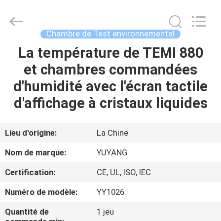
DONGGUAN
YUYANG
INSTRUMENT
CO.,
LTD.
Chambre de Test environnemental
All
Rights
La température de TEMI 880
MAISON
Reserved.
et chambres commandées
PRODUITS
d'humidité avec l'écran tactile
d'affichage à cristaux liquides
VR
SHOW
Lieu d'origine:
La Chine
Nom de marque:
YUYANG
AU
Certification:
CE, UL, ISO, IEC
SUJET
Numéro de modèle:
YY1026
DE
NOUS
Quantité de
1 jeu