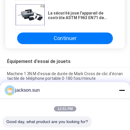
La sécurité joue l'appareil de
contrôle ASTM F963 EN71 de
tranchant de laboratoire
d'équipement d'essai
Continuer
Équipement d'essai de jouets
Machine 1.3N.M d'essai de durée de Mark Cross de clic d'écran
tactile de téléphone portable 0-180 fois/minute
jackson.sun
OIN 8124-4 6,3 barrières de jouets et machine d'essai
dynamique de force de balustrades
EST 9873-4 OIN 8124-4 6.1.2 oscillations et appareil de
12:51 PM
contrôle Appareil de contrôle-horizontal de poussée de
stabilité de jouets d'activité
Good day, what product are you looking for?