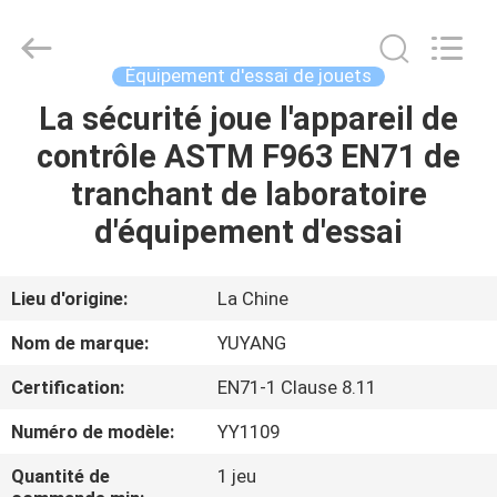
DONGGUAN
YUYANG
INSTRUMENT
CO.,
LTD.
Équipement d'essai de jouets
All
Rights
La sécurité joue l'appareil de
MAISON
Reserved.
contrôle ASTM F963 EN71 de
PRODUITS
tranchant de laboratoire
d'équipement d'essai
VR
SHOW
Lieu d'origine:
La Chine
Nom de marque:
YUYANG
AU
Certification:
EN71-1 Clause 8.11
SUJET
Numéro de modèle:
YY1109
DE
NOUS
Quantité de
1 jeu