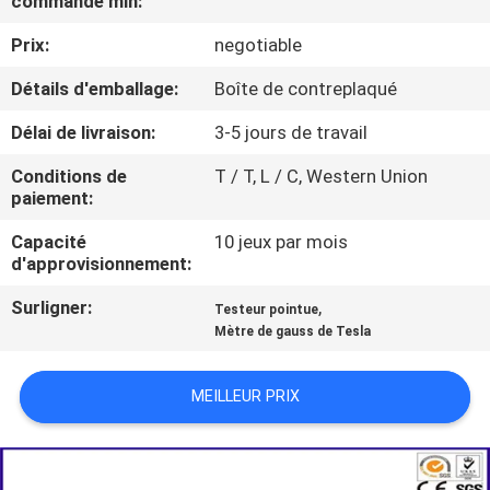
commande min:
Prix:
negotiable
VISITE
D'USINE
Détails d'emballage:
Boîte de contreplaqué
Délai de livraison:
3-5 jours de travail
CONTACTEZ-
Conditions de
T / T, L / C, Western Union
NOUS
paiement:
Capacité
10 jeux par mois
NOUVELLES
d'approvisionnement:
Surligner:
,
Testeur pointue
DEMANDEZ
Mètre de gauss de Tesla
UNE
MEILLEUR PRIX
CITATION
PLAN