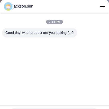
jackson.sun
VISITE
D'USINE
3:14 PM
Good day, what product are you looking for?
CONTACTEZ-
NOUS
NOUVELLES
DEMANDEZ
UNE
CITATION
Chambre climatique à refroidissement par eau de l'essai
concernant l'environnement 50HZ
PLAN
Chambre de Test environnemental
2026-07-04