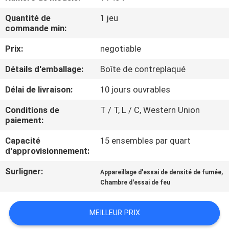
Quantité de
1 jeu
VISITE
commande min:
D'USINE
Prix:
negotiable
Détails d'emballage:
Boîte de contreplaqué
CONTACTEZ-
NOUS
Délai de livraison:
10 jours ouvrables
Conditions de
T / T, L / C, Western Union
paiement:
NOUVELLES
Capacité
15 ensembles par quart
d'approvisionnement:
DEMANDEZ
Surligner:
,
UNE
Appareillage d'essai de densité de fumée
Chambre d'essai de feu
CITATION
MEILLEUR PRIX
PLAN