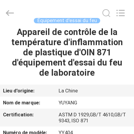
DONGGUAN
YUYANG
INSTRUMENT
CO.,
LTD.
Équipement d'essai du feu
All
Rights
Appareil de contrôle de la
MAISON
Reserved.
température d'inflammation
PRODUITS
de plastique d'OIN 871
d'équipement d'essai du feu
VR
de laboratoire
SHOW
Lieu d'origine:
La Chine
AU
Nom de marque:
YUYANG
SUJET
Certification:
ASTM D 1929,GB/T 4610,GB/T
DE
9343, ISO 871
NOUS
Numéro de modèle:
YY404