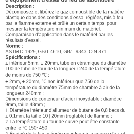
d'équipement d'essai du feu de laboratoire
Description :
Décomposez et libérez le gaz combustible de la matière
plastique dans des conditions d'essai réglées, mis à feu
par la flamme externe et brûlé un certain temps, pour
mesurer la température minimum du matériel.
Comparaison d'application dans le matériel par les
résultats d'essai.
Norme :
ASTM D 1929, GB/T 4610, GB/T 9343, OIN 871
Spécifications :
± intérieur 5mm, ± 20mm, tube en céramique du diamètre
100 de tube de four de la longueur 240 de la température
de moins de 750 ℃ ;
± 2mm, ± 20mm, ℃ non inférieur que 750 de la
température du diamètre 75mm de chambre à air de la
longueur 240mm ;
Dimensions de conteneur d'acier inoxydable : diamètre
9mm, taille 48mm ;
Diamètre intérieur d'allumeur de butane de 0,8 becs du
1.
± 0.1mm, la taille 10 | 20mm (réglable) de flamme ;
La température du four de cuivre peut être constante
2.
entre le ℃ 150~450 ;
Équipé de la fan intégrée pour fournir la source d'air, et