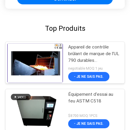
Top Produits
Appareil de contrôle
brûlant de marque de l'UL
790 durables
d'équipement d'essai du
negotiable MOQ:1 jeu
feu pour la diffusion de
- JE NE SAIS PAS.
pile solaire
Équipement d'essai au
feu ASTM C518
$8700 MOQ:1PCS
- JE NE SAIS PAS.