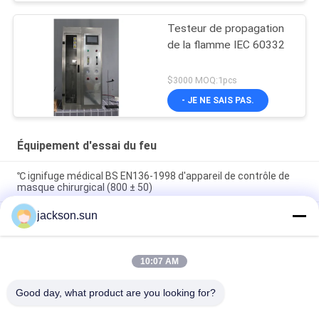
Testeur de propagation
de la flamme IEC 60332
$3000 MOQ:1pcs
- JE NE SAIS PAS.
Équipement d'essai du feu
℃ ignifuge médical BS EN136-1998 d'appareil de contrôle de
masque chirurgical (800 ± 50)
jackson.sun
OIN 1133 ASTM D1238 de thermoplastique de MVR de
l'appareil de contrôle MFR d'index d'écoulement de la fonte
100~450℃
10:07 AM
Propagation de la flamme de pile solaire et le CEI 61730-2 de
l'UL brûlant 1730& de machine d'essai de marque
Good day, what product are you looking for?