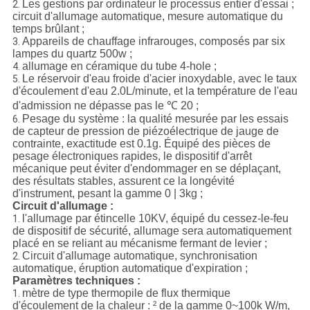
Les gestions par ordinateur le processus entier d'essai ;
2.
circuit d'allumage automatique, mesure automatique du
temps brûlant ;
Appareils de chauffage infrarouges, composés par six
3.
lampes du quartz 500w ;
allumage en céramique du tube 4-hole ;
4.
Le réservoir d'eau froide d'acier inoxydable, avec le taux
5.
d'écoulement d'eau 2.0L/minute, et la température de l'eau
d'admission ne dépasse pas le ℃ 20 ;
Pesage du système : la qualité mesurée par les essais
6.
de capteur de pression de piézoélectrique de jauge de
contrainte, exactitude est 0.1g. Équipé des pièces de
pesage électroniques rapides, le dispositif d'arrêt
mécanique peut éviter d'endommager en se déplaçant,
des résultats stables, assurent ce la longévité
d'instrument, pesant la gamme 0 | 3kg ;
Circuit d'allumage :
l'allumage par étincelle 10KV, équipé du cessez-le-feu
1.
de dispositif de sécurité, allumage sera automatiquement
placé en se reliant au mécanisme fermant de levier ;
Circuit d'allumage automatique, synchronisation
2.
automatique, éruption automatique d'expiration ;
Paramètres techniques :
mètre de type thermopile de flux thermique
1.
d'écoulement de la chaleur : ² de la gamme 0~100k W/m,