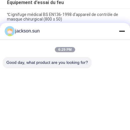
Équipement d'essai du feu
℃ ignifuge médical BS EN136-1998 d'appareil de contrôle de
masque chirurgical (800 ± 50)
jackson.sun
OIN 1133 ASTM D1238 de thermoplastique de MVR de
l'appareil de contrôle MFR d'index d'écoulement de la fonte
100~450℃
6:29 PM
Propagation de la flamme de pile solaire et le CEI 61730-2 de
l'UL brûlant 1730& de machine d'essai de marque
Good day, what product are you looking for?
Catégories populaires
Tous
Équipement D'essai 
Appareil De 
D'inflammabilité
Contrôle Vertical 
D'inflammabilité
Appareil De 
Équipement D'essai 
Contrôle Horizontal 
Du Feu
D'inflammabilité
Appareil De 
Chambre De Test 