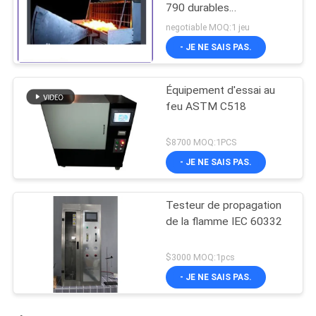
790 durables
d'équipement d'essai du
negotiable MOQ:1 jeu
feu pour la diffusion de
- JE NE SAIS PAS.
pile solaire
Équipement d'essai au
feu ASTM C518
$8700 MOQ:1PCS
- JE NE SAIS PAS.
Testeur de propagation
de la flamme IEC 60332
$3000 MOQ:1pcs
- JE NE SAIS PAS.