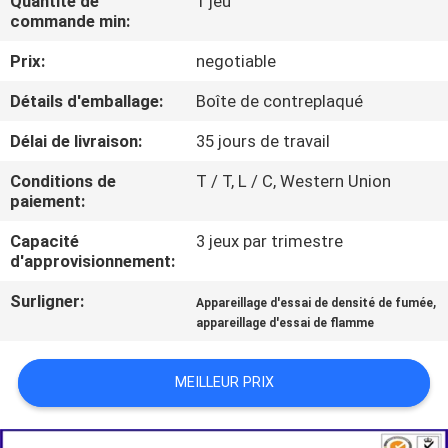
Quantité de
1 jeu
commande min:
VISITE
Prix:
negotiable
D'USINE
Détails d'emballage:
Boîte de contreplaqué
CONTACTEZ-
Délai de livraison:
35 jours de travail
NOUS
Conditions de
T / T, L / C, Western Union
paiement:
NOUVELLES
Capacité
3 jeux par trimestre
d'approvisionnement:
Surligner:
,
DEMANDEZ
Appareillage d'essai de densité de fumée
appareillage d'essai de flamme
UNE
CITATION
MEILLEUR PRIX
PLAN