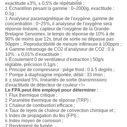
exactitude ±3%, ± 0,5% de répétabilité ;
Échantillon pesant la gamme : 0~2000g, exactitude :
2.
0.1g ;
Analyseur paramagnétique de l'oxygène, gamme de
3.
concentration : 0~25%, il analyseur de l'oxygène sera
réponse linéaire, capteur de l'oxygène de la Grande-
Bretagne Servomex. le temps de réponse de 10% à de
90% de moins que 12s, bruit de sortie ne dépasse pas
50ppm ;. Reproductibilité de mesure inférieure à 100ppm ;
Gamme infrarouge de CO2 d'analyseur de CO2 : 0 à
4.
10% ; ± 0,01% d'exactitude ;
Écoulement 0 de ventilateur d'extraction | 50g/s
5.
réglable, précision 0.1g/s ;
Principe de compresseur : piège froid : 0 à 5 degrés ;
6.
Pompe à diaphragme importée, débit : 33 l/min ;
7.
± standard 5%, linéarités de sortie (transmission)
8.
d'exactitude de détecteur de couleur
<1>
Le FPA peut être employé pour déterminer :
Flux thermique critique ;
1.
Paramètre thermique de réponse (TRP) ;
2.
Chaleur de combustion efficace ;
3.
Taux de rejets de chaleur de convection chimique et ;
4.
Index de propagation du feu (FPI) ;
5.
Index moyen de corrosion ;
6.
Rendement de fumée.
7.