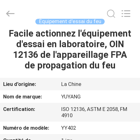
DONGGUAN
YUYANG
INSTRUMENT
CO.,
LTD.
Équipement d'essai du feu
All
Rights
Facile actionnez l'équipement
MAISON
Reserved.
d'essai en laboratoire, OIN
PRODUITS
12136 de l'appareillage FPA
de propagation du feu
VR
SHOW
Lieu d'origine:
La Chine
Nom de marque:
YUYANG
AU
Certification:
ISO 12136, ASTM E 2058, FM
SUJET
4910
DE
Numéro de modèle:
YY402
NOUS