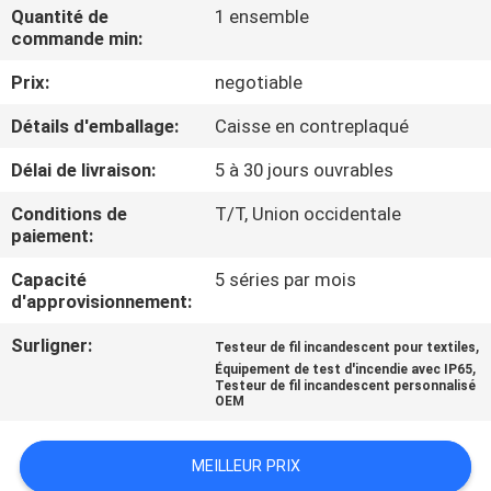
Quantité de
1 ensemble
commande min:
VISITE
Prix:
negotiable
D'USINE
Détails d'emballage:
Caisse en contreplaqué
CONTACTEZ-
Délai de livraison:
5 à 30 jours ouvrables
NOUS
Conditions de
T/T, Union occidentale
paiement:
NOUVELLES
Capacité
5 séries par mois
d'approvisionnement:
DEMANDEZ
Surligner:
,
Testeur de fil incandescent pour textiles
,
UNE
Équipement de test d'incendie avec IP65
Testeur de fil incandescent personnalisé
OEM
CITATION
MEILLEUR PRIX
SITEMAP