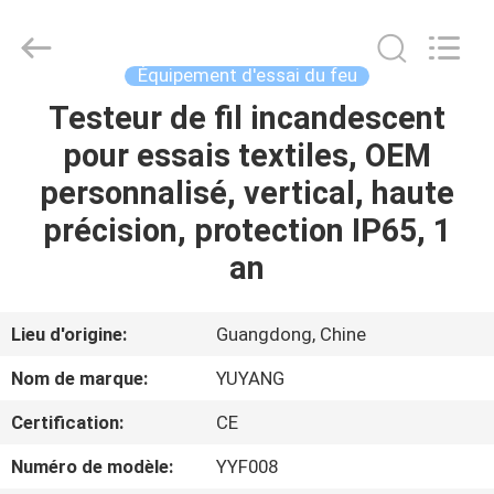
DONGGUAN
YUYANG
INSTRUMENT
CO.,
LTD.
Équipement d'essai du feu
All
Rights
Testeur de fil incandescent
MAISON
Reserved.
pour essais textiles, OEM
PRODUITS
personnalisé, vertical, haute
précision, protection IP65, 1
VR
an
SHOW
Lieu d'origine:
Guangdong, Chine
AU
Nom de marque:
YUYANG
SUJET
Certification:
CE
DE
Numéro de modèle:
YYF008
NOUS