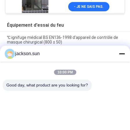
- JE NE SAIS PAS.
Équipement d'essai du feu
℃ ignifuge médical BS EN136-1998 d'appareil de contrôle de
masque chirurgical (800 ± 50)
jackson.sun
OIN 1133 ASTM D1238 de thermoplastique de MVR de
l'appareil de contrôle MFR d'index d'écoulement de la fonte
100~450℃
10:00 PM
Propagation de la flamme de pile solaire et le CEI 61730-2 de
l'UL brûlant 1730& de machine d'essai de marque
Good day, what product are you looking for?
Catégories populaires
Tous
Équipement D'essai 
Appareil De 
D'inflammabilité
Contrôle Vertical 
D'inflammabilité