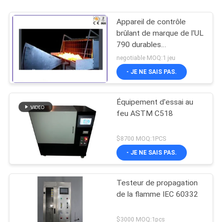
Appareil de contrôle
brûlant de marque de l'UL
790 durables
d'équipement d'essai du
negotiable MOQ:1 jeu
feu pour la diffusion de
- JE NE SAIS PAS.
pile solaire
Équipement d'essai au
feu ASTM C518
$8700 MOQ:1PCS
- JE NE SAIS PAS.
Testeur de propagation
de la flamme IEC 60332
$3000 MOQ:1pcs