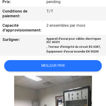
Prix:
pending
VISITE
Conditions de
T/T
paiement:
D'USINE
Capacité
2 ensembles par mois
d'approvisionnement:
CONTACTEZ-
Surligner:
Appareil d'essai pour câbles électriques
NOUS
IEC 60331
,
,
Testeur d'intégrité du circuit BS 6387
Équipement d'essai incendie EN 50200
NOUVELLES
MEILLEUR PRIX
DEMANDEZ
UNE
CITATION
PLAN