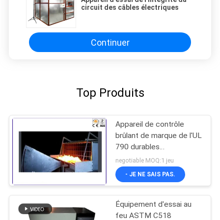
circuit des câbles électriques
Continuer
Top Produits
Appareil de contrôle
brûlant de marque de l'UL
790 durables
d'équipement d'essai du
negotiable MOQ:1 jeu
feu pour la diffusion de
- JE NE SAIS PAS.
pile solaire
Équipement d'essai au
feu ASTM C518