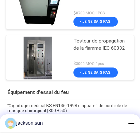
$8700 MOQ:1PCS
- JE NE SAIS PAS.
Testeur de propagation
de la flamme IEC 60332
$3000 MOQ:1pcs
- JE NE SAIS PAS.
Équipement d'essai du feu
℃ ignifuge médical BS EN136-1998 d'appareil de contrôle de
masque chirurgical (800 ± 50)
jackson.sun
OIN 1133 ASTM D1238 de thermoplastique de MVR de
l'appareil de contrôle MFR d'index d'écoulement de la fonte
100~450℃