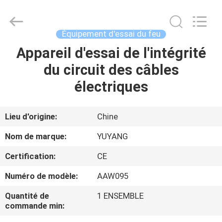
DONGGUAN
YUYANG
INSTRUMENT
CO.,
LTD.
Équipement d'essai du feu
All
Rights
Appareil d'essai de l'intégrité
MAISON
Reserved.
du circuit des câbles
PRODUITS
électriques
VR
Lieu d'origine:
Chine
SHOW
Nom de marque:
YUYANG
Certification:
CE
AU
Numéro de modèle:
AAW095
SUJET
DE
Quantité de
1 ENSEMBLE
commande min:
NOUS