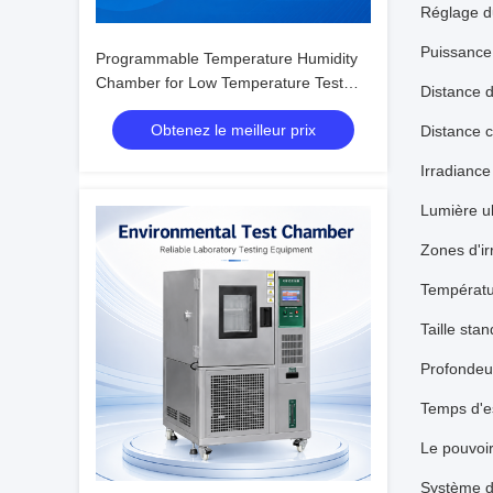
Réglage du
Puissance
Programmable Temperature Humidity
Chamber for Low Temperature Test
Distance d
with Humidity Fluctuation ±0.1%R.H.
Obtenez le meilleur prix
Distance c
Irradiance
Lumière ul
Zones d'ir
Températu
Taille stan
Profondeur
Temps d'e
Le pouvoi
Système d