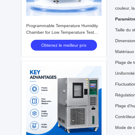
couleur, la
Paramètr
Programmable Temperature Humidity
Taille du s
Chamber for Low Temperature Test
with Humidity Fluctuation ±0.1%R.H.
Dimension
Obtenez le meilleur prix
Matériaux
Plage de 
Uniformit
Fluctuati
Régulatio
Plage d'hu
Contrôleu
Mode de 