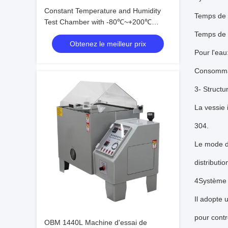
Constant Temperature and Humidity
Temps de 
Test Chamber with -80℃~+200℃
Range, 20%~98% R.H. Humidity, and
Temps de 
Obtenez le meilleur prix
Eco-friendly R23/R404A Refrigerant
Pour l'eau
Consommat
3- Structu
La vessie 
304.
Le mode de
distributi
4Système 
Il adopte 
pour contr
OBM 1440L Machine d'essai de