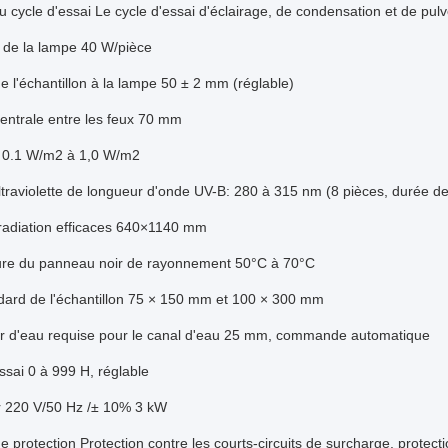
 cycle d'essai
Le cycle d'essai d'éclairage, de condensation et de pu
 de la lampe
40 W/pièce
e l'échantillon à la lampe
50 ± 2 mm (réglable)
entrale entre les feux
70 mm
0.1 W/m2 à 1,0 W/m2
traviolette de longueur d'onde
UV-B: 280 à 315 nm (8 pièces, durée de
radiation efficaces
640×1140 mm
re du panneau noir de rayonnement
50°C à 70°C
dard de l'échantillon
75 × 150 mm et 100 × 300 mm
 d'eau requise pour le canal d'eau
25 mm, commande automatique
ssai
0 à 999 H, réglable
r
220 V/50 Hz /± 10% 3 kW
e protection
Protection contre les courts-circuits de surcharge, prote