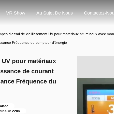
VR Show
Au Sujet De Nous
Contactez-No
pes d'essai de vieillissement UV pour matériaux bitumineux avec mon
ssance Fréquence du compteur d'énergie
t UV pour matériaux
issance de courant
ssance Fréquence du
sance
mineux 220v