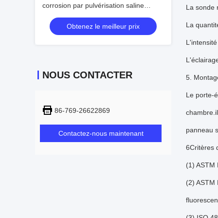
corrosion par pulvérisation saline
La sonde r
Chambre d'essai de brouillard salin
La quantit
Obtenez le meilleur prix
Armoire de corrosion par pulvérisation
saline
L'intensit
L'éclairag
NOUS CONTACTER
5. Montage
Le porte-é
86-769-26622869
chambre.il
panneau s
Contactez-nous maintenant
6Critères 
(1) ASTM 
(2) ASTM D
fluorescen
(3) ISO 48