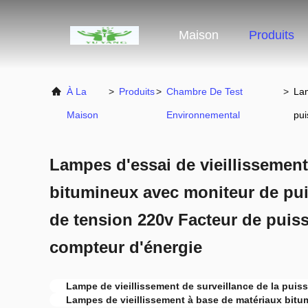
Maison
Produits
À La
>
Produits
>
Chambre De Test
>
Lam
Maison
Environnemental
pui
Lampes d'essai de vieillissemen
bitumineux avec moniteur de pu
de tension 220v Facteur de pui
compteur d'énergie
Lampe de vieillissement de surveillance de la puis
Lampes de vieillissement à base de matériaux bitu