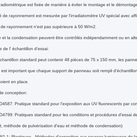
adiométrique est fixée de manière à éviter le montage et le démontage
é de rayonnement est mesurée par l'irradiatomètre UV spécial avec aff
é de rayonnement n'est pas supérieure à 50 W/m2.
e et la condensation peuvent être contrôlés indépendamment ou en alte
 de l' échantillon d'essai:
chantillon standard peut contenir 48 pièces de 75 x 150 mm, les panneau
 est important que chaque support de panneau soit rempli d'échantillo
oient en place.
de conception:
D4587: Pratique standard pour l'exposition aux UV fluorescents par c
4799: Pratiques standard pour les conditions et procédures d'essai de
t, méthode de pulvérisation d'eau et méthode de condensation)
92-1: Plastiques - Méthodes d'exposition aux sources lumineuses de lab