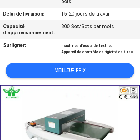
bois
VISITE
Délai de livraison:
15-20 jours de travail
D'USINE
Capacité
300 Set/Sets par mois
d'approvisionnement:
CONTACTEZ-
Surligner:
,
machines d'essai de textile
Appareil de contrôle de rigidité de tissu
NOUS
MEILLEUR PRIX
NOUVELLES
DEMANDEZ
UNE
CITATION
PLAN