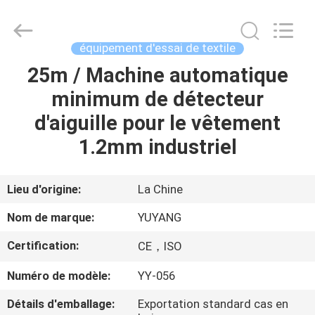
DONGGUAN
YUYANG
INSTRUMENT
CO.,
LTD.
équipement d'essai de textile
All
Rights
25m / Machine automatique
MAISON
Reserved.
minimum de détecteur
PRODUITS
d'aiguille pour le vêtement
1.2mm industriel
VR
SHOW
Lieu d'origine:
La Chine
Nom de marque:
YUYANG
AU
Certification:
CE，ISO
SUJET
Numéro de modèle:
YY-056
DE
NOUS
Détails d'emballage:
Exportation standard cas en