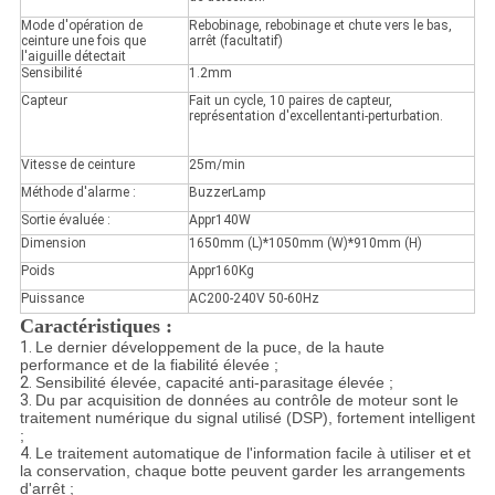
Mode d'opération de
Rebobinage, rebobinage et chute vers le bas,
ceinture une fois que
arrêt (facultatif)
l'aiguille détectait
Sensibilité
1.2mm
Capteur
Fait un cycle, 10 paires de capteur,
représentation d'excellentanti-perturbation.
Vitesse de ceinture
25m/min
Méthode d'alarme :
BuzzerLamp
Sortie évaluée :
Appr140W
Dimension
1650mm (L)*1050mm (W)*910mm (H)
Poids
Appr160Kg
Puissance
AC200-240V 50-60Hz
Caractéristiques :
1.
Le dernier développement de la puce, de la haute
performance et de la fiabilité élevée ;
2.
Sensibilité élevée, capacité anti-parasitage élevée ;
3.
Du par acquisition de données au contrôle de moteur sont le
traitement numérique du signal utilisé (DSP), fortement intelligent
;
4.
Le traitement automatique de l'information facile à utiliser et et
la conservation, chaque botte peuvent garder les arrangements
d'arrêt ;