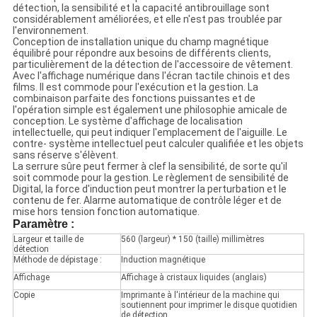
détection, la sensibilité et la capacité antibrouillage sont
considérablement améliorées, et elle n'est pas troublée par
l'environnement.
Conception de installation unique du champ magnétique
équilibré pour répondre aux besoins de différents clients,
particulièrement de la détection de l'accessoire de vêtement.
Avec l'affichage numérique dans l'écran tactile chinois et des
films. Il est commode pour l'exécution et la gestion. La
combinaison parfaite des fonctions puissantes et de
l'opération simple est également une philosophie amicale de
conception. Le système d'affichage de localisation
intellectuelle, qui peut indiquer l'emplacement de l'aiguille. Le
contre- système intellectuel peut calculer qualifiée et les objets
sans réserve s'élèvent.
La serrure sûre peut fermer à clef la sensibilité, de sorte qu'il
soit commode pour la gestion. Le règlement de sensibilité de
Digital, la force d'induction peut montrer la perturbation et le
contenu de fer. Alarme automatique de contrôle léger et de
mise hors tension fonction automatique.
Paramètre :
Largeur et taille de
560 (largeur) * 150 (taille) millimètres
détection
Méthode de dépistage :
Induction magnétique
Affichage
Affichage à cristaux liquides (anglais)
Copie
Imprimante à l'intérieur de la machine qui
soutiennent pour imprimer le disque quotidien
de détection.