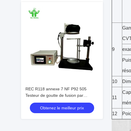
Gam
CV
9
exac
Pui
réso
10
Dim
REC R118 annexe 7 NF P92 505
Capa
Testeur de goutte de fusion par
11
rayonnement thermique
mém
Obtenez le meilleur prix
12
Poi