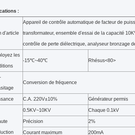
ications :
Appareil de contrôle automatique de facteur de puis
d'article
transformateur, ensemble d'essai de la capacité 10K
contrôle de perte diélectrique, analyseur bronzage d
loyez les
-15℃~40℃
Rhésus<80>
itions
-
Conversion de fréquence
sitage
ssance
C.A. 220V±10%
Générateur permis
0.5KV~10KV
Chaque 0.1kV
aute
Précision
2%
uction
Courant maximum
200mA