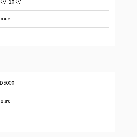
5KV~10KV
année
D5000
jours