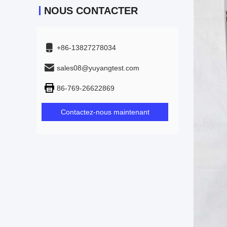
NOUS CONTACTER
+86-13827278034
sales08@yuyangtest.com
86-769-26622869
Contactez-nous maintenant