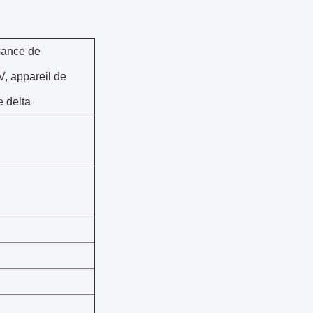
sance de
V, appareil de
e delta