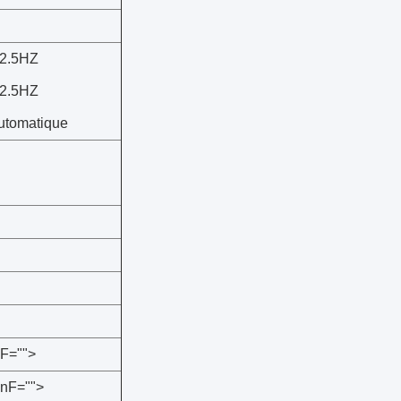
2.5HZ
2.5HZ
utomatique
nF="">
 nF="">