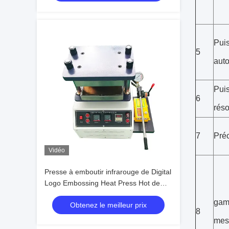
Pui
5
auto
Pui
6
réso
7
Préc
Vidéo
Presse à emboutir infrarouge de Digital
Logo Embossing Heat Press Hot de
manuel d'alignement
gam
Obtenez le meilleur prix
8
mes