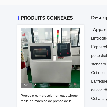
Descri
PRODUITS CONNEXES
Appare
I.Introdu
L'apparei
perte dié
standard 
Cet ensem
La fréqu
Vidéo
de contrô
Presse à compression en caoutchouc
Cet anal
facile de machine de presse de la
chaleur de laboratoire