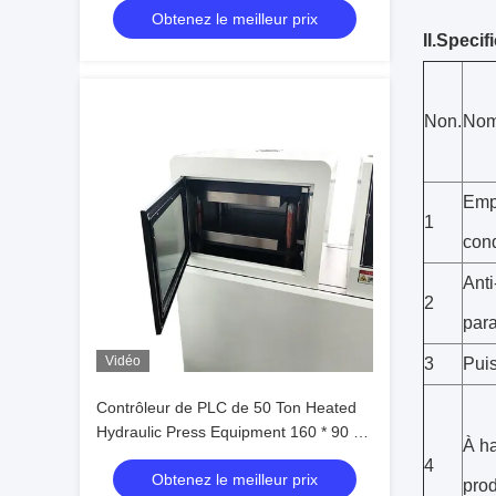
Obtenez le meilleur prix
II.Specif
Non.
Nom 
Emp
1
cond
Anti
2
para
Vidéo
3
Pui
Contrôleur de PLC de 50 Ton Heated
Hydraulic Press Equipment 160 * 90 *
À h
180cm
4
Obtenez le meilleur prix
prod