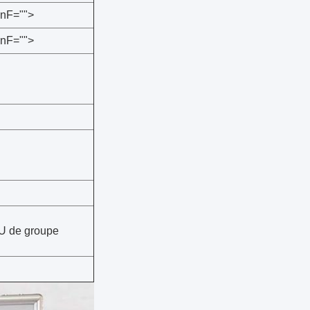
 nF="">
 nF="">
 U de groupe