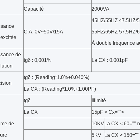
Capacité
2000VA
45HZ/55HZ 47.5HZ/5
ssance
C.A. 0V~50V/15A
55HZ/65HZ 57.5HZ/6
excitée
À double fréquence a
ssance de
tgδ : 0,001%
La CX : 0.001pF
lution
tgδ : (Reading*1.0%+0.040%)
ision
La CX : (Reading*1.0%+1.00PF)
tgδ
Illimité
La CX
15pF < Cx="">
me de
10KV
La CX < 60="" 
ure
5KV
La CX < 150=""