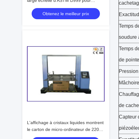
large échelle d'ASTM D999 pour
cacheta
simulent le transport
Obtenez le meilleur prix
Exactitu
Temps d
soudure 
Temps d
de point
Pression
Mâchoire
Chauffag
de cache
Capteur 
L'affichage à cristaux liquides montrent
piézoéle
le carton de micro-ordinateur de 220V
5A résistent à la machine d'essai de