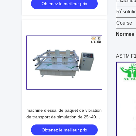
Exactitu
Obtenez le meilleur prix
compressibilité
Résoluti
Course
Normes 
ASTM F1
machine d'essai de paquet de vibration
de transport de simulation de 25~40
km/h
Obtenez le meilleur prix