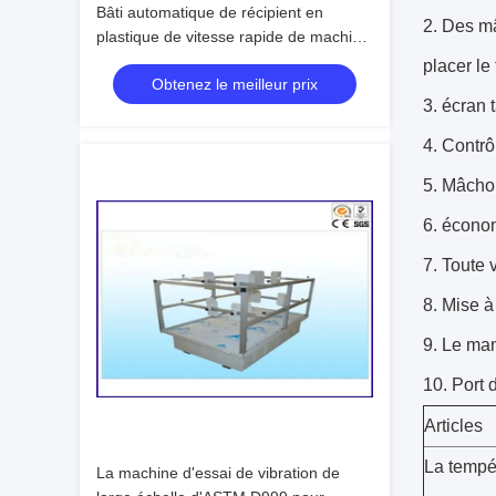
Bâti automatique de récipient en
Des mâ
plastique de vitesse rapide de machine
d'injection de mur mince
placer le
Obtenez le meilleur prix
écran t
Contrô
Mâchoi
économ
Toute v
Mise à
Le man
Port 
Articles
La tempé
La machine d'essai de vibration de