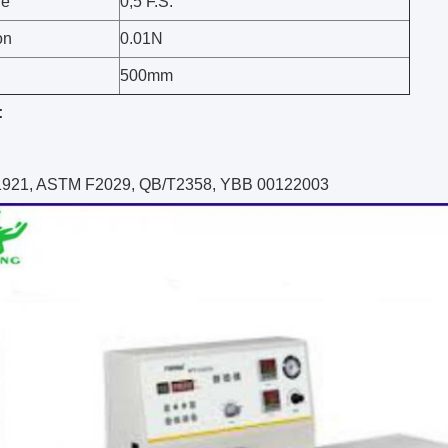
de
0,5 F.S.
on
0.01N
500mm
:
921, ASTM F2029, QB/T2358, YBB 00122003