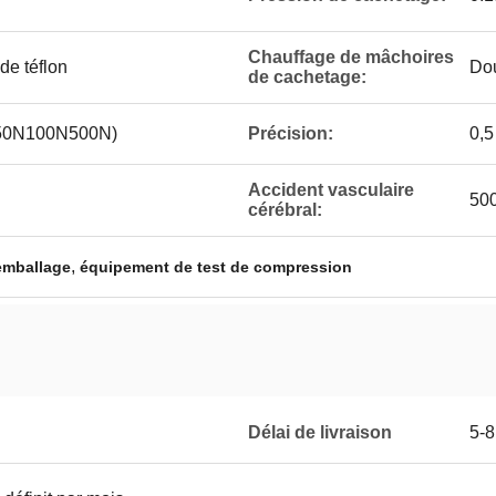
Chauffage de mâchoires
e téflon
Dou
de cachetage:
0N50N100N500N)
Précision:
0,5
Accident vasculaire
50
cérébral:
,
'emballage
équipement de test de compression
Délai de livraison
5-8