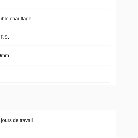
ble chauffage
 F.S.
0mm
 jours de travail