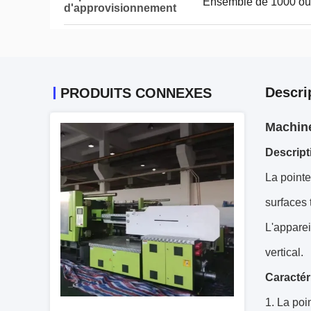
Ensemble de 1000 ou 
d'approvisionnement
Descri
PRODUITS CONNEXES
Machine
Descript
La point
surfaces 
L'apparei
vertical.
Caractér
La poi