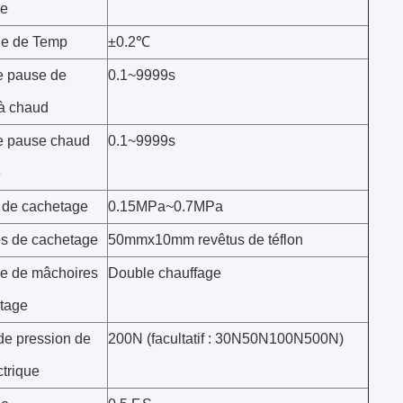
ge
de de Temp
±0.2℃
e pause de
0.1~9999s
à chaud
e pause chaud
0.1~9999s
e
 de cachetage
0.15MPa~0.7MPa
s de cachetage
50mmx10mm revêtus de téflon
e de mâchoires
Double chauffage
tage
de pression de
200N (facultatif : 30N50N100N500N)
ctrique