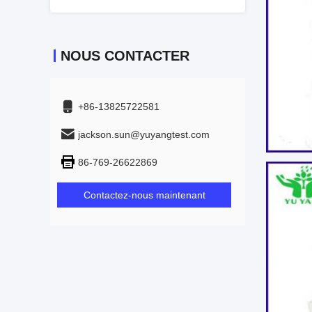
NOUS CONTACTER
+86-13825722581
jackson.sun@yuyangtest.com
86-769-26622869
Contactez-nous maintenant