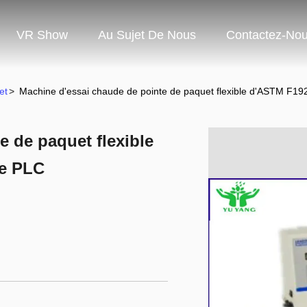
VR Show
Au Sujet De Nous
Contactez-No
et
>
Machine d'essai chaude de pointe de paquet flexible d'ASTM F192
e de paquet flexible
de PLC