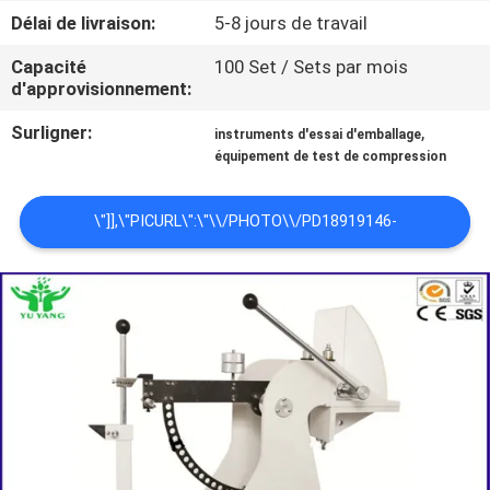
Délai de livraison:
5-8 jours de travail
VISITE
Capacité
100 Set / Sets par mois
D'USINE
d'approvisionnement:
Surligner:
,
instruments d'essai d'emballage
CONTACTEZ-
équipement de test de compression
NOUS
\"]],\"PICURL\":\"\\/PHOTO\\/PD18919146-
NOUVELLES
PAPER_PACKAGING_CORRUGATED_CARTON_CARDBOARD_PUNCTUR
EST LE PRIX FOB SUR VOTRE APPAREIL DE CONTR\\U00F4LE
DEMANDEZ
UNE
ONDUL\\U00E9 DE R\\U00E9SISTANCE DE PIQ\\U00FBRE DE
CITATION
CARTON DE CARTON D&#039;EMBALLAGE DE PAPIER POUR LE
PLAN
CONSEIL\",\"USERNAME\":\"JACKSON.SUN\"}","","",1);'>MEILLEUR