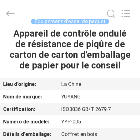
DONGGUAN
YUYANG
INSTRUMENT
CO.,
LTD.
Équipement d'essai de paquet
All
Rights
Appareil de contrôle ondulé
MAISON
Reserved.
de résistance de piqûre de
PRODUITS
carton de carton d'emballage
de papier pour le conseil
VR
SHOW
Lieu d'origine:
La Chine
Nom de marque:
YUYANG
AU
Certification:
ISO3036 GB/T 2679.7
SUJET
Numéro de modèle:
YYP-005
DE
NOUS
Détails d'emballage:
Coffret en bois