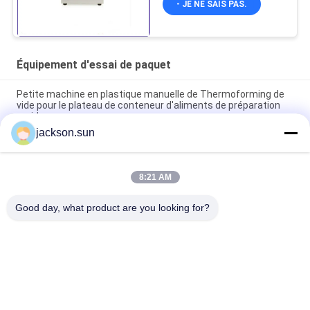
- JE NE SAIS PAS.
Équipement d'essai de paquet
Petite machine en plastique manuelle de Thermoforming de
vide pour le plateau de conteneur d'aliments de préparation
rapide
jackson.sun
Bâti automatique de récipient en plastique de vitesse rapide
de machine d'injection de mur mince
8:21 AM
La machine d'essai de vibration de large échelle d'ASTM D999
pour simulent le transport
Good day, what product are you looking for?
Catégories populaires
Tous
Équipement D'essai 
Appareil De 
D'inflammabilité
Contrôle Vertical 
D'inflammabilité