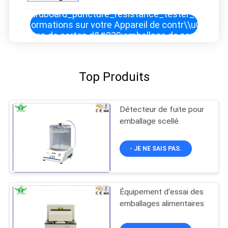
919146-
le conseil
ton_cardboard_puncture_resistance_tester_for_board.jp
us d'informations sur votre Appareil de contr\\u00f4le 
e de carton de carton d&#039;emballage de papier pour 
sun\"}");'>
Top Produits
Détecteur de fuite pour
emballage scellé
- JE NE SAIS PAS.
Équipement d'essai des
emballages alimentaires