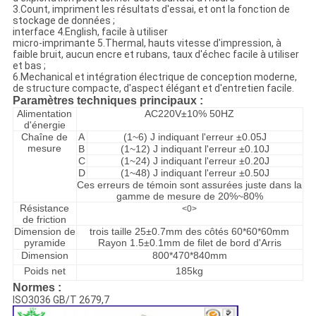
3.Count, impriment les résultats d'essai, et ont la fonction de
stockage de données ;
interface 4.English, facile à utiliser
micro-imprimante 5.Thermal, hauts vitesse d'impression, à
faible bruit, aucun encre et rubans, taux d'échec facile à utiliser
et bas ;
6.Mechanical et intégration électrique de conception moderne,
de structure compacte, d'aspect élégant et d'entretien facile.
Paramètres techniques principaux :
Alimentation
AC220V±10% 50HZ
d'énergie
Chaîne de
A
(1~6) J indiquant l'erreur ±0.05J
mesure
B
(1~12) J indiquant l'erreur ±0.10J
C
(1~24) J indiquant l'erreur ±0.20J
D
(1~48) J indiquant l'erreur ±0.50J
Ces erreurs de témoin sont assurées juste dans la
gamme de mesure de 20%~80%
Résistance
<0>
de friction
Dimension de
trois taille 25±0.7mm des côtés 60*60*60mm
pyramide
Rayon 1.5±0.1mm de filet de bord d'Arris
Dimension
800*470*840mm
Poids net
185kg
Normes :
ISO3036 GB/T 2679,7