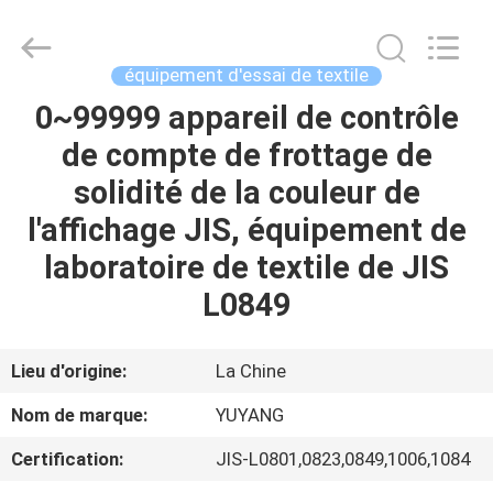
DONGGUAN
YUYANG
INSTRUMENT
CO.,
LTD.
équipement d'essai de textile
All
Rights
0~99999 appareil de contrôle
MAISON
Reserved.
de compte de frottage de
PRODUITS
solidité de la couleur de
l'affichage JIS, équipement de
VR
laboratoire de textile de JIS
SHOW
L0849
AU
Lieu d'origine:
La Chine
SUJET
Nom de marque:
YUYANG
DE
Certification:
JIS-L0801,0823,0849,1006,1084
NOUS