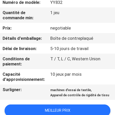
Numéro de modèle:
YY832
VISITE
Quantité de
1 jeu
commande min:
D'USINE
Prix:
negotiable
CONTACTEZ-
Détails d'emballage:
Boîte de contreplaqué
NOUS
Délai de livraison:
5-10 jours de travail
Conditions de
T / T, L / C, Western Union
NOUVELLES
paiement:
Capacité
10 jeux par mois
DEMANDEZ
d'approvisionnement:
UNE
Surligner:
,
machines d'essai de textile
CITATION
Appareil de contrôle de rigidité de tissu
MEILLEUR PRIX
PLAN