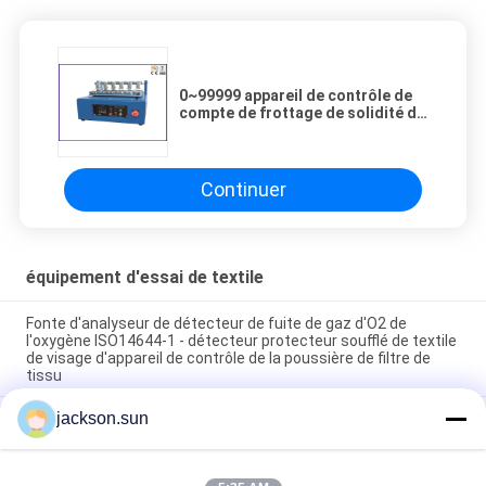
0~99999 appareil de contrôle de
compte de frottage de solidité de
la couleur de l'affichage JIS,
équipement de laboratoire de
textile de JIS L0849
Continuer
équipement d'essai de textile
Fonte d'analyseur de détecteur de fuite de gaz d'O2 de
l'oxygène ISO14644-1 - détecteur protecteur soufflé de textile
de visage d'appareil de contrôle de la poussière de filtre de
tissu
jackson.sun
Appareil de contrôle de résistance d'ébarbage d'équipement
d'essai de textile d'ASTM D5362/fauteuil poire de tissu
215mmx115mm