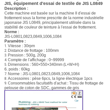
JIS, équipement d'essai de textile de JIS L0849
Description :
Cette machine est basée sur la machine II d'essai de
frottement sous la forme prescrite de la norme industrielle
japonaise JIS L0849, principalement utilisée dans la
stabilité de couleur de teinture à l'essai de frottement.
Norme :
JIS-L0801,0823,0849,1006,1084
Paramètre :
Vitesse : 30rpm
1.
Distance de frottage : 100mm
2.
Pression : 500g, 200g
3.
Compte de l'affichage : 0~99999
4.
Dimensions : 560×550×340mm (L×W×H)
5.
6. poids : 60kg
Norme : JIS-L0801,0823,0849,1006,1084
7.
Accessoires : pèse 6pcs, la ligne électrique 1pcs
8.
Consommables facultatifs d'achat : Tissu de frottage de
9.
pelouse de coton de SDC, gammes de gris