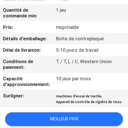
Quantité de
1 jeu
VISITE
commande min:
D'USINE
Prix:
negotiable
Détails d'emballage:
Boîte de contreplaqué
CONTACTEZ-
NOUS
Délai de livraison:
5-10 jours de travail
Conditions de
T / T, L / C, Western Union
paiement:
NOUVELLES
Capacité
10 jeux par mois
d'approvisionnement:
DEMANDEZ
Surligner:
,
UNE
machines d'essai de textile
Appareil de contrôle de rigidité de tissu
CITATION
MEILLEUR PRIX
PLAN