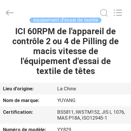
DONGGUAN
YUYANG
INSTRUMENT
CO.,
LTD.
équipement d'essai de textile
All
Rights
ICI 60RPM de l'appareil de
MAISON
Reserved.
contrôle 2 ou 4 de Pilling de
PRODUITS
macis vitesse de
l'équipement d'essai de
VR
textile de têtes
SHOW
Lieu d'origine:
La Chine
AU
Nom de marque:
YUYANG
SUJET
Certification:
BS5811, IWSTM152, JIS L 1076,
DE
MAS P18A, ISO12945-1
NOUS
Numéro de modèle:
YY829