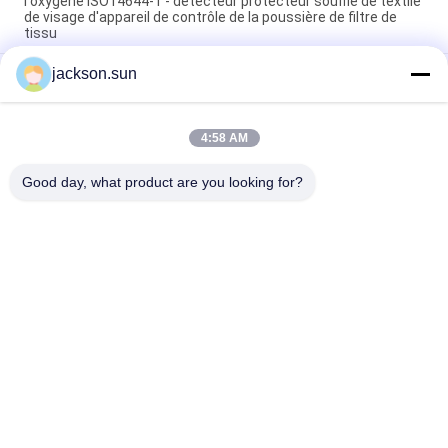
l'oxygène ISO14644-1 - détecteur protecteur soufflé de textile
de visage d'appareil de contrôle de la poussière de filtre de
tissu
jackson.sun
Appareil de contrôle de résistance d'ébarbage d'équipement
d'essai de textile d'ASTM D5362/fauteuil poire de tissu
215mmx115mm
4:58 AM
Machine de vulcanisation chaude 1.5KW 220V/380V de bande
de conveyeur de chaussure témoin
Good day, what product are you looking for?
Catégories populaires
Tous
Équipement D'essai 
Appareil De 
D'inflammabilité
Contrôle Vertical 
D'inflammabilité
Appareil De 
Équipement D'essai 
Contrôle Horizontal 
Du Feu
D'inflammabilité
Appareil De 
Chambre De Test 
Contrôle Du Feu De 
Environnemental
Matériau De 