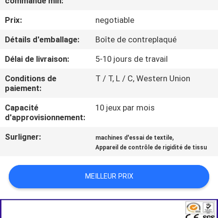
commande min:
Prix:
negotiable
VISITE
D'USINE
Détails d'emballage:
Boîte de contreplaqué
Délai de livraison:
5-10 jours de travail
CONTACTEZ-
Conditions de
T / T, L / C, Western Union
NOUS
paiement:
Capacité
10 jeux par mois
NOUVELLES
d'approvisionnement:
Surligner:
,
machines d'essai de textile
DEMANDEZ
Appareil de contrôle de rigidité de tissu
UNE
MEILLEUR PRIX
CITATION
PLAN