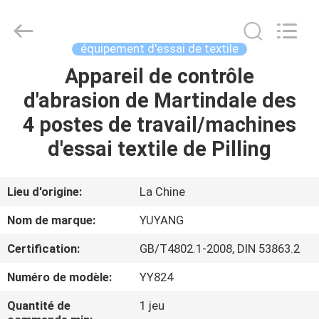
DONGGUAN
YUYANG
INSTRUMENT
CO.,
LTD.
équipement d'essai de textile
All
Rights
Appareil de contrôle
MAISON
Reserved.
d'abrasion de Martindale des
PRODUITS
4 postes de travail/machines
d'essai textile de Pilling
VR
SHOW
Lieu d'origine:
La Chine
Nom de marque:
YUYANG
AU
Certification:
GB/T4802.1-2008, DIN 53863.2
SUJET
Numéro de modèle:
YY824
DE
NOUS
Quantité de
1 jeu