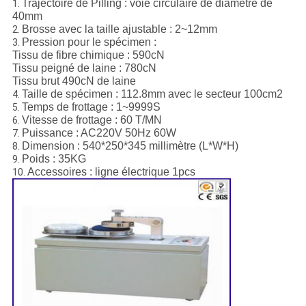
Trajectoire de Pilling : voie circulaire de diamètre de
1.
40mm
Brosse avec la taille ajustable : 2~12mm
2.
Pression pour le spécimen :
3.
Tissu de fibre chimique : 590cN
Tissu peigné de laine : 780cN
Tissu brut 490cN de laine
Taille de spécimen : 112.8mm avec le secteur 100cm2
4.
Temps de frottage : 1~9999S
5.
Vitesse de frottage : 60 T/MN
6.
Puissance : AC220V 50Hz 60W
7.
Dimension : 540*250*345 millimètre (L*W*H)
8.
Poids : 35KG
9.
Accessoires : ligne électrique 1pcs
10.