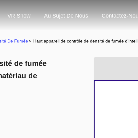
VR Show
Au Sujet De Nous
Contactez-No
nsité De Fumée
>
Haut appareil de contrôle de densité de fumée d'intel
sité de fumée
matériau de