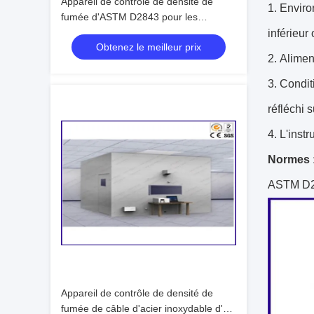
Appareil de contrôle de densité de
1.
Enviro
fumée d'ASTM D2843 pour les
matériaux de construction 0 | 100%
inférieur
Obtenez le meilleur prix
2.
Alimen
3.
Conditi
réfléchi 
4.
L'instr
Normes 
ASTM D2
Appareil de contrôle de densité de
fumée de câble d'acier inoxydable d'en