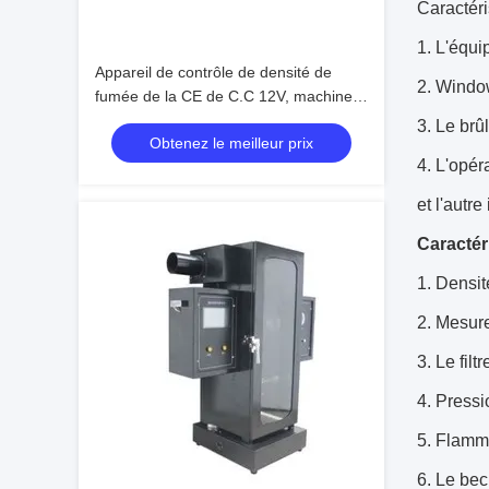
Caractéri
1.
L'équip
Appareil de contrôle de densité de
2.
Windows
fumée de la CE de C.C 12V, machine
d'essai de meubles 150×45×40cm
3.
Le brûl
Obtenez le meilleur prix
4.
L'opéra
et l'autr
Caractér
1.
Densit
2.
Mesure
3.
Le filt
4.
Pressi
5.
Flamme
6.
Le bec