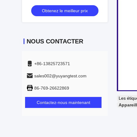
50268 pour le câble optique de fibre
Obtenez le meilleur prix
NOUS CONTACTER
+86-13825723571
sales002@yuyangtest.com
86-769-26622869
Les étiq
Contactez-nous maintenant
Appareil