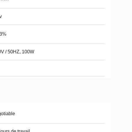
v
-3%
0V / 50HZ, 100W
otiable
jours de travail