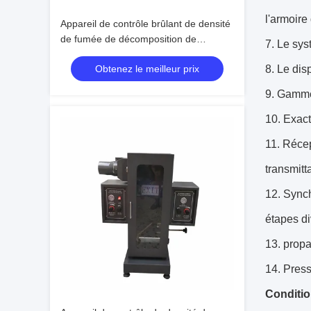
l'armoire
Appareil de contrôle brûlant de densité
de fumée de décomposition de
7.
Le sys
matériaux de construction d'ASTM
Obtenez le meilleur prix
8.
Le disp
D2843
9.
Gamme
10.
Exact
11.
Récep
transmit
12.
Synch
étapes di
13.
propa
14.
Press
Condition