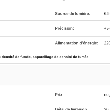
Source de lumière:
6.5
Précision:
+ /
Alimentation d'énergie:
22
,
e densité de fumée
appareillage de densité de fumée
Prix
neg
Délai de livraison
20 