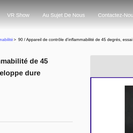
VR Show
Au Sujet De Nous
Contactez-No
abilité
>
90 / Appareil de contrôle d'inflammabilité de 45 degrés, essa
mmabilité de 45
veloppe dure