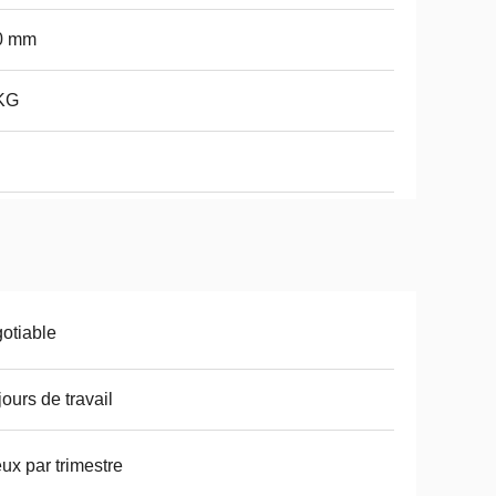
0 mm
KG
otiable
jours de travail
eux par trimestre