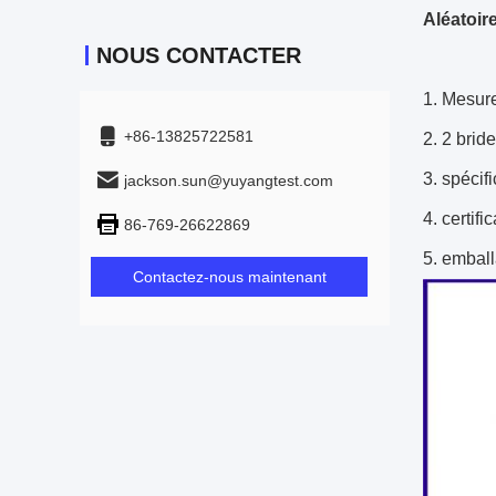
Aléatoir
NOUS CONTACTER
1.
Mesure
+86-13825722581
2. 2 brid
3. spécifi
jackson.sun@yuyangtest.com
4. certifi
86-769-26622869
5. emballa
Contactez-nous maintenant