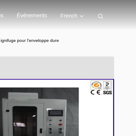
us
Événements
French
i ignifuge pour l'enveloppe dure