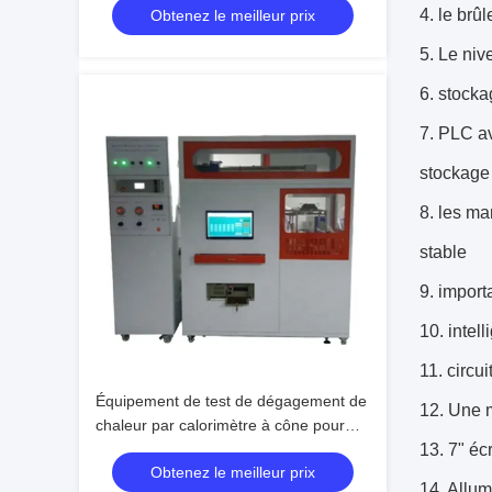
4. le brûl
Obtenez le meilleur prix
5. Le niv
6. stocka
7. PLC av
stockage
8. les ma
stable
9. import
10. intel
11. circu
Équipement de test de dégagement de
12. Une m
chaleur par calorimètre à cône pour
l'inflammabilité, testeur de machine
13. 7" éc
Obtenez le meilleur prix
électronique
14. Allum