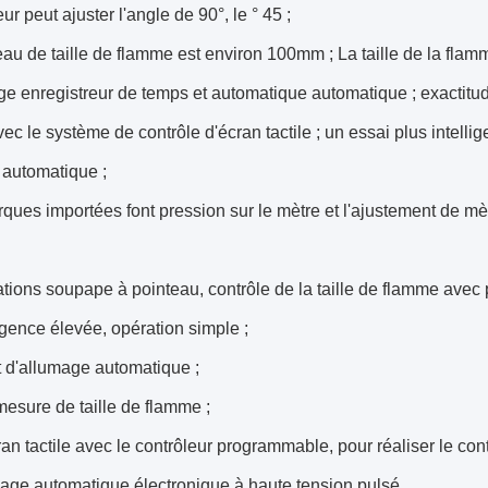
eur peut ajuster l'angle de 90°, le ° 45 ;
eau de taille de flamme est environ 100mm ; La taille de la fl
ge enregistreur de temps et automatique automatique ; exactitud
ec le système de contrôle d'écran tactile ; un essai plus intell
 automatique ;
rques importées font pression sur le mètre et l'ajustement de mè
ations soupape à pointeau, contrôle de la taille de flamme avec p
ligence élevée, opération simple ;
it d'allumage automatique ;
esure de taille de flamme ;
ran tactile avec le contrôleur programmable, pour réaliser le co
age automatique électronique à haute tension pulsé.