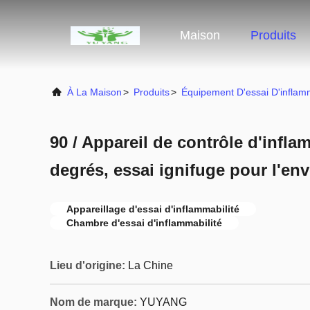
Maison
Produits
À La Maison
>
Produits
>
Équipement D'essai D'inflamm
90 / Appareil de contrôle d'infla
degrés, essai ignifuge pour l'en
Appareillage d'essai d'inflammabilité
Chambre d'essai d'inflammabilité
Lieu d'origine:
La Chine
Nom de marque:
YUYANG