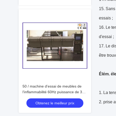
15. Sans 
essais ;
16. Le te
d'essai ;
17. Le di
être trouv
Élém. éle
50 / machine d'essai de meubles de
l'inflammabilité 60Hz puissance de 3
1.
La ten
phases
2. prise a
Obtenez le meilleur prix