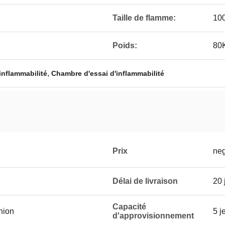
Taille de flamme:
10
Poids:
80
,
inflammabilité
Chambre d'essai d'inflammabilité
Prix
neg
Délai de livraison
20 
Capacité
Union
5 j
d'approvisionnement