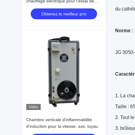
chauffage électrique pour l'essai de
l'inflammabilité des équipements
du cathét
Obtenez le meilleur prix
d'éclairage
Norme :
JG 3050
Caractér
1.
La cham
Taille 
Vidéo
2. Tout l
Chambre verticale d'inflammabilité
d'induction pour la vitesse, axe, tuyau
3. brûleu