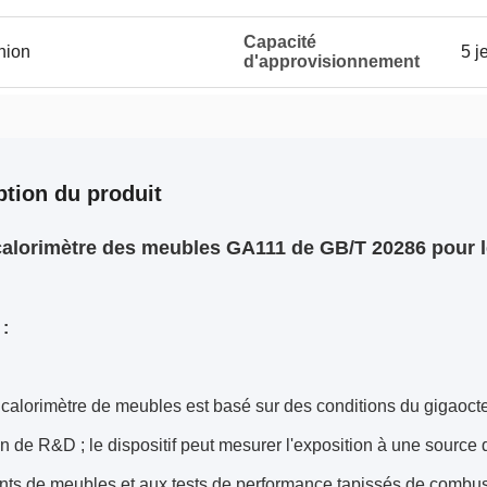
Capacité
Union
5 j
d'approvisionnement
ption du produit
alorimètre des meubles GA111 de GB/T 20286 pour le
 :
calorimètre de meubles est basé sur des conditions du gigaoct
n de R&D ; le dispositif peut mesurer l'exposition à une sourc
ts de meubles et aux tests de performance tapissés de combu