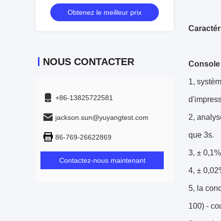
phases
Obtenez le meilleur prix
Caractér
NOUS CONTACTER
Console 
1, systèm
+86-13825722581
d'impres
2, analy
jackson.sun@yuyangtest.com
que 3s.
86-769-26622869
3, ± 0,1
Contactez-nous maintenant
4, ± 0,0
5, la con
100) - c