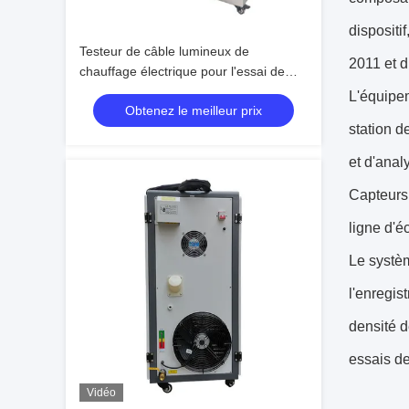
dispositi
Testeur de câble lumineux de
2011 et d
chauffage électrique pour l'essai de
l'inflammabilité des équipements
L'équipe
Obtenez le meilleur prix
d'éclairage
station d
et d'anal
Capteurs 
ligne d'é
Le systèm
l'enregis
densité d
essais de
Vidéo