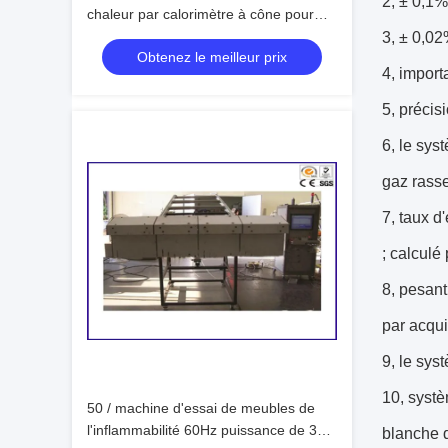
2, ± 0,1
chaleur par calorimètre à cône pour
l'inflammabilité, testeur de machine
3, ± 0,0
Obtenez le meilleur prix
électronique
4, import
5, précis
6, le sys
gaz rasse
7, taux 
; calculé
8, pesant
par acqui
9, le sys
10, syst
50 / machine d'essai de meubles de
l'inflammabilité 60Hz puissance de 3
blanche d