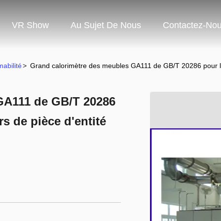
VR Show
Au Sujet De Nous
Contactez-No
abilité
>
Grand calorimètre des meubles GA111 de GB/T 20286 pour les
GA111 de GB/T 20286
rs de pièce d'entité