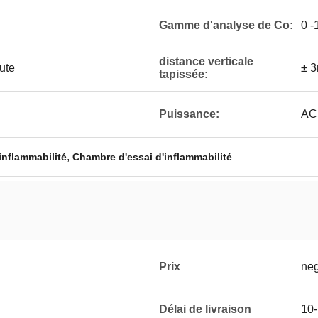
Gamme d'analyse de Co:
0 
distance verticale
ute
± 
tapissée:
Puissance:
AC
,
inflammabilité
Chambre d'essai d'inflammabilité
Prix
neg
Délai de livraison
10-