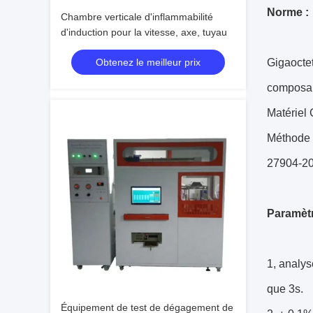
Norme :
Chambre verticale d'inflammabilité
d'induction pour la vitesse, axe, tuyau
Obtenez le meilleur prix
Gigaoctet
composa
Matériel 
Méthode 
27904-2
Paramètr
1, analy
que 3s.
Équipement de test de dégagement de