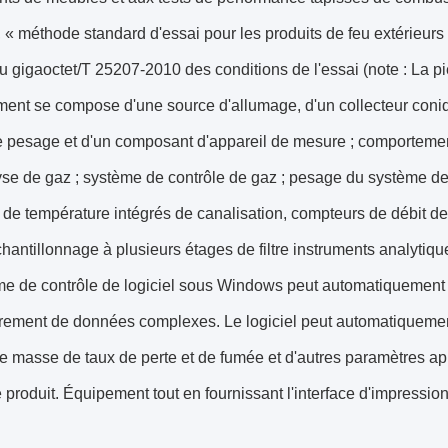
f, « méthode standard d'essai pour les produits de feu extérieurs
u gigaoctet/T 25207-2010 des conditions de l'essai (note : La pièc
ment se compose d'une source d'allumage, d'un collecteur coni
e pesage et d'un composant d'appareil de mesure ; comportemen
yse de gaz ; système de contrôle de gaz ; pesage du système de
de température intégrés de canalisation, compteurs de débit d
chantillonnage à plusieurs étages de filtre instruments analytiq
e de contrôle de logiciel sous Windows peut automatiquement r
trement de données complexes. Le logiciel peut automatiquemen
e masse de taux de perte et de fumée et d'autres paramètres app
 produit. Équipement tout en fournissant l'interface d'impressi