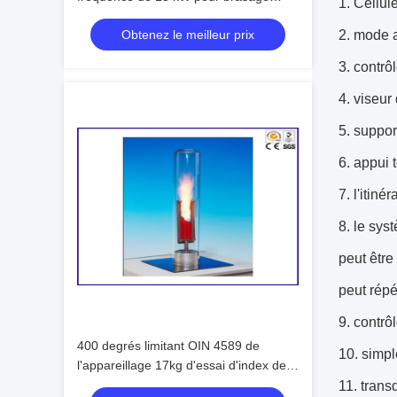
1.
Cellul
sans oxydation
Obtenez le meilleur prix
2. mode a
3. contr
4. viseur
5. suppor
6. appui 
7. l'itin
8. le sys
peut être
peut répé
9. contr
400 degrés limitant OIN 4589 de
10. simp
l'appareillage 17kg d'essai d'index de
l'oxygène
11. tra