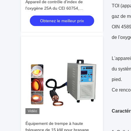
Appareil de contrôle d'index de
TOI (appa
l'oxygène 25A du CEI 60754,
équipement de test d'inflammabilité de
gaz de m
Obtenez le meilleur prix
PLC
OIN 4589-
de l'oxyg
L'apparei
du systèm
pied.
Ce renco
Caractér
Vidéo
Équipement de trempe à haute
fréquence de 15 kW pour brasage