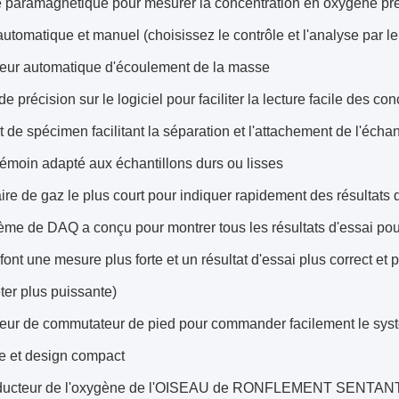
e paramagnétique pour mesurer la concentration en oxygène pr
utomatique et manuel (choisissez le contrôle et l'analyse par le 
ôleur automatique d'écoulement de la masse
 de précision sur le logiciel pour faciliter la lecture facile des 
t de spécimen facilitant la séparation et l'attachement de l'échan
témoin adapté aux échantillons durs ou lisses
éraire de gaz le plus court pour indiquer rapidement des résultats 
tème de DAQ a conçu pour montrer tous les résultats d'essai pou
 font une mesure plus forte et un résultat d'essai plus correct et
ter plus puissante)
ôleur de commutateur de pied pour commander facilement le s
le et design compact
nsducteur de l'oxygène de l'OISEAU de RONFLEMENT SENT