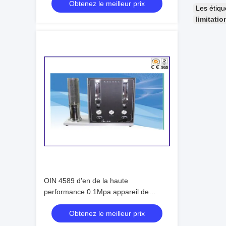
Obtenez le meilleur prix
Les étiq
limitatio
OIN 4589 d'en de la haute
performance 0.1Mpa appareil de
contrôle d'index de l'oxygène de 2
Obtenez le meilleur prix
limites