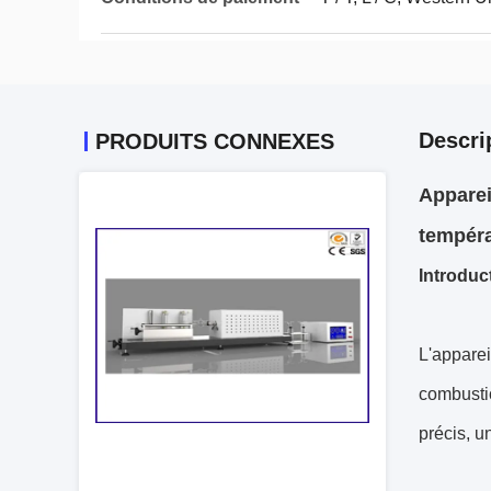
Descri
PRODUITS CONNEXES
Apparei
tempéra
Introduct
L'apparei
combusti
précis, u