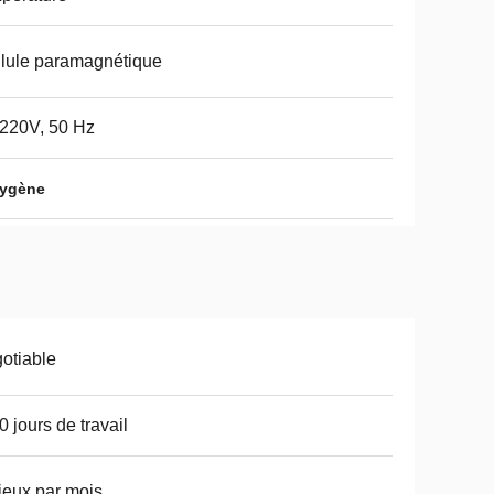
lule paramagnétique
220V, 50 Hz
xygène
otiable
0 jours de travail
jeux par mois