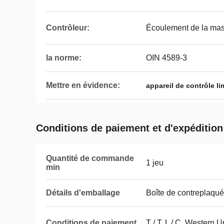
Contrôleur:
Écoulement de la ma
la norme:
OIN 4589-3
Mettre en évidence:
appareil de contrôle li
Conditions de paiement et d'expédition
Quantité de commande
1 jeu
min
Détails d'emballage
Boîte de contreplaqué
Conditions de paiement
T / T, L / C, Western 