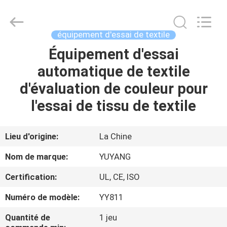
DONGGUAN
YUYANG
INSTRUMENT
CO.,
LTD.
équipement d'essai de textile
All
Rights
Équipement d'essai
MAISON
Reserved.
automatique de textile
PRODUITS
d'évaluation de couleur pour
l'essai de tissu de textile
VR
SHOW
Lieu d'origine:
La Chine
Nom de marque:
YUYANG
AU
Certification:
UL, CE, ISO
SUJET
Numéro de modèle:
YY811
DE
NOUS
Quantité de
1 jeu