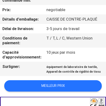
commande min:
Prix:
negotiable
VISITE
D'USINE
Détails d'emballage:
CAISSE DE CONTRE-PLAQUÉ
Délai de livraison:
3-5 jours de travail
CONTACTEZ-
Conditions de
T / T, L / C, Western Union
NOUS
paiement:
Capacité
10 jeux par mois
NOUVELLES
d'approvisionnement:
Surligner:
,
équipement de laboratoire de textile
DEMANDEZ
Appareil de contrôle de rigidité de tissu
UNE
MEILLEUR PRIX
CITATION
PLAN