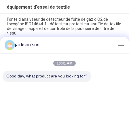
équipement d'essai de textile
Fonte d'analyseur de détecteur de fuite de gaz d'O2 de
l'oxygène ISO14644-1 - détecteur protecteur soufflé de textile
de visage d'appareil de contrôle de la poussière de filtre de
tissu
jackson.sun
Appareil de contrôle de résistance d'ébarbage d'équipement
d'essai de textile d'ASTM D5362/fauteuil poire de tissu
215mmx115mm
10:41 AM
Machine de vulcanisation chaude 1.5KW 220V/380V de bande
de conveyeur de chaussure témoin
Good day, what product are you looking for?
Catégories populaires
Tous
Équipement D'essai 
Appareil De 
D'inflammabilité
Contrôle Vertical 
D'inflammabilité
Appareil De 
Équipement D'essai 
Contrôle Horizontal 
Du Feu