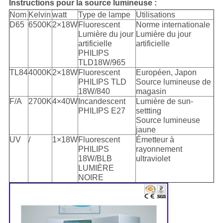
Instructions pour la source lumineuse :
Nom
Kelvin
watt
Type de lampe
Utilisations
D65
6500K
2×18W
Fluorescent
Norme internationale
Lumière du jour
Lumière du jour
artificielle
artificielle
PHILIPS
TLD18W/965
TL84
4000K
2×18W
Fluorescent
Européen, Japon
PHILIPS TLD
Source lumineuse de
18W/840
magasin
F/A
2700K
4×40W
Incandescent
Lumière de sun-
PHILIPS E27
settting
Source lumineuse
jaune
UV
/
1×18W
Fluorescent
Émetteur à
PHILIPS
rayonnement
18W/BLB
ultraviolet
LUMIÈRE
NOIRE