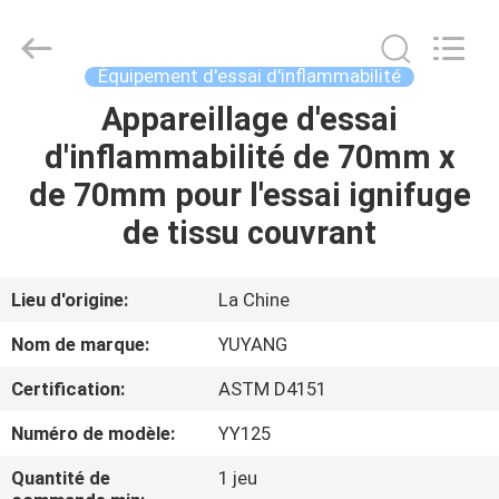
DONGGUAN
YUYANG
INSTRUMENT
CO.,
LTD.
Équipement d'essai d'inflammabilité
All
Rights
Appareillage d'essai
MAISON
Reserved.
d'inflammabilité de 70mm x
PRODUITS
de 70mm pour l'essai ignifuge
de tissu couvrant
VR
SHOW
Lieu d'origine:
La Chine
Nom de marque:
YUYANG
AU
Certification:
ASTM D4151
SUJET
Numéro de modèle:
YY125
DE
NOUS
Quantité de
1 jeu