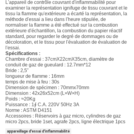
L'appareil de contrôle couvrant d'inflammabilité pour
examiner la représentation ignifuge de tissu couvrant et le
tissu la flamme qu'extérieure a écarté la représentation, la
méthode d'essai a lieu dans l'heure stipulée, de
normaliser la flamme a été effectué sur la combustion
extérieure d'échantillon, la combustion du papier réactif
standard, pour regarder le degré de dommages ou de
décoloration, et le tissu pour l'évaluation de évaluation de
l'essai.
Spécifications :
Chambre d'essai : 37cmX22cmX35cm, diamètre de
conduit de gaz de gueulard : 12.7mm*12
Bride : 2,5"
longueur de flamme : 16mm
temps de mise à feu : 30s
Dimension de spécimen : 70mmx70mm
Dimension : 42x26x52cm (L×W×H)
Poids : ≈20Kg
Puissance : 1∮ C.A. 220V 50Hz 3A
Norme : ASTM D4151
Accessoires : Réservoirs à gaz micro, cylindres de gaz
micro 2pcs, bride 1set, agrafe 2pcs, ligne électrique 1pcs
appareillage d'essai d'inflammabilité