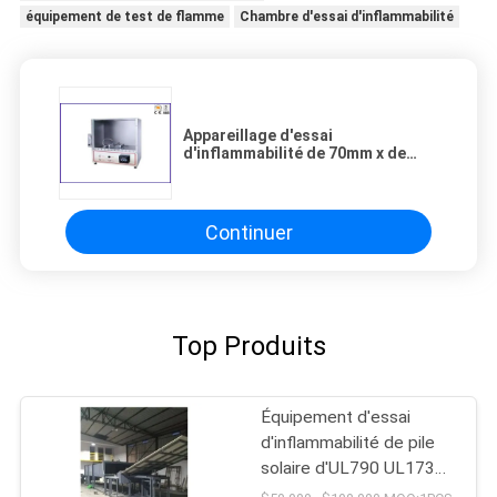
équipement de test de flamme
Chambre d'essai d'inflammabilité
Appareillage d'essai
d'inflammabilité de 70mm x de
70mm pour l'essai ignifuge de
tissu couvrant
Continuer
Top Produits
Équipement d'essai
d'inflammabilité de pile
solaire d'UL790 UL1730
400m2/Min