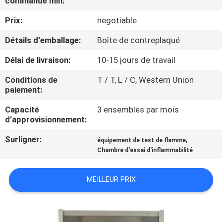
commande min:
Prix:
negotiable
VISITE
D'USINE
Détails d'emballage:
Boîte de contreplaqué
Délai de livraison:
10-15 jours de travail
CONTACTEZ-
Conditions de
T / T, L / C, Western Union
NOUS
paiement:
Capacité
3 ensembles par mois
NOUVELLES
d'approvisionnement:
Surligner:
,
équipement de test de flamme
DEMANDEZ
Chambre d'essai d'inflammabilité
UNE
MEILLEUR PRIX
CITATION
PLAN