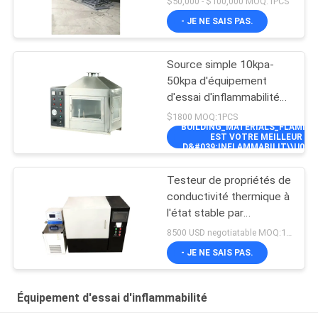
$50,000 - $100,000 MOQ:1PCS
- JE NE SAIS PAS.
Source simple 10kpa-
50kpa d'équipement
d'essai d'inflammabilité
de matériaux de
$1800 MOQ:1PCS
BUILDING_MATERIALS_FLAMMAB
construction
EST VOTRE MEILLEUR PR
D&#039;INFLAMMABILIT\\U00E9 
Testeur de propriétés de
conductivité thermique à
l'état stable par
débitmètre thermique
8500 USD negotiatable MOQ:1 ensemble
- JE NE SAIS PAS.
Équipement d'essai d'inflammabilité