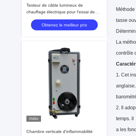
Testeur de câble lumineux de
Méthode d
chauffage électrique pour l'essai de
l'inflammabilité des équipements
tasse ou
Obtenez le meilleur prix
d'éclairage
Détermina
La méthod
contrôle 
Caractér
1.
Cet in
anglaise.
barométri
2.
Il adop
temps. Il
Vidéo
a les fon
Chambre verticale d'inflammabilité