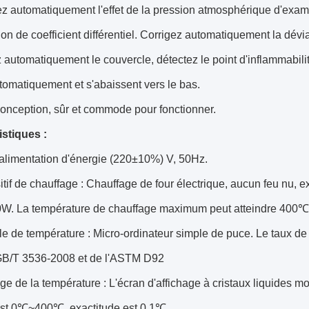
ez automatiquement l'effet de la pression atmosphérique d'examin
on de coefficient différentiel. Corrigez automatiquement la dévi
 automatiquement le couvercle, détectez le point d'inflammabilit
tomatiquement et s'abaissent vers le bas.
conception, sûr et commode pour fonctionner.
istiques :
'alimentation d'énergie (220±10%) V, 50Hz.
itif de chauffage : Chauffage de four électrique, aucun feu nu,
W. La température de chauffage maximum peut atteindre 400℃
le de température : Micro-ordinateur simple de puce. Le taux d
B/T 3536-2008 et de l'ASTM D92
age de la température : L'écran d'affichage à cristaux liquides 
t 0℃~400℃, exactitude est 0.1℃