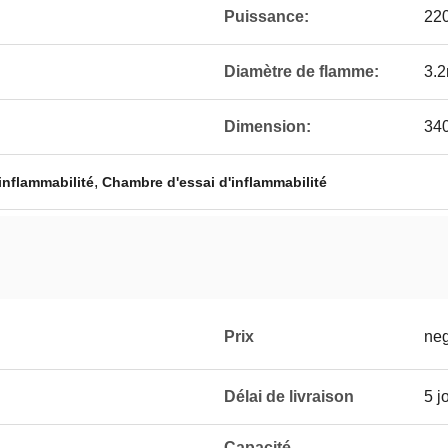
Puissance:
22
Diamètre de flamme:
3.
Dimension:
34
,
inflammabilité
Chambre d'essai d'inflammabilité
Prix
neg
Délai de livraison
5 j
Capacité