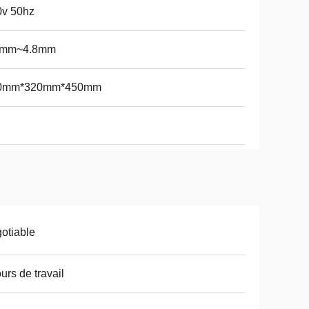
0v 50hz
2mm~4.8mm
0mm*320mm*450mm
otiable
ours de travail