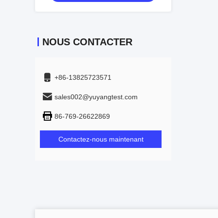
NOUS CONTACTER
+86-13825723571
sales002@yuyangtest.com
86-769-26622869
Contactez-nous maintenant