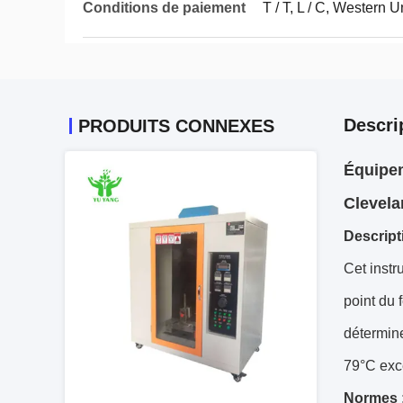
Conditions de paiement
T / T, L / C, Western 
Descri
PRODUITS CONNEXES
Équipem
Clevela
Descript
Cet instr
point du 
détermine
79°C exce
Normes 