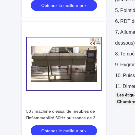
Obtenez le meilleur prix
électronique
5.
Point d
6.
RDT de
7.
Alluma
dessous
8.
Tempér
9.
Hygrom
10.
Puis
11.
Dimen
Les étiq
Chambre 
50 / machine d'essai de meubles de
l'inflammabilité 60Hz puissance de 3
phases
Obtenez le meilleur prix