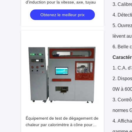
d'induction pour la vitesse, axe, tuyau
3.
Calibr
Obtenez le meilleur prix
4.
Détecti
5.
Ouvrez
lèvent au
6.
Belle 
Caractér
1.
C.A. d
2.
Dispos
0W à 600
3.
Contrô
normes G
Équipement de test de dégagement de
4.
Affich
chaleur par calorimètre à cône pour
l'inflammabilité, testeur de machine
gamme es