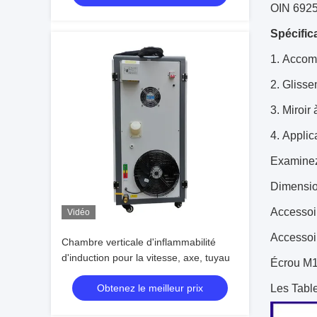
OIN 6925
Spécifica
1.
Accomp
2.
Glisse
3.
Miroir 
4.
Applica
Examinez 
Dimensi
Accessoir
Vidéo
Accessoi
Chambre verticale d'inflammabilité
d'induction pour la vitesse, axe, tuyau
Écrou M1
Obtenez le meilleur prix
Les Table