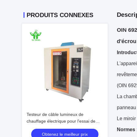
Descri
PRODUITS CONNEXES
OIN 692
d'écrou
Introduct
L'apparei
revêtemen
(OIN 692
La chambr
panneau p
Testeur de câble lumineux de
Le miroir
chauffage électrique pour l'essai de
l'inflammabilité des équipements
Normes 
Obtenez le meilleur prix
d'éclairage