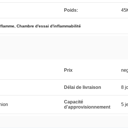
Poids:
45
,
 flamme
Chambre d'essai d'inflammabilité
Prix
neg
Délai de livraison
8 j
Capacité
Union
5 j
d'approvisionnement