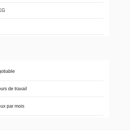
KG
otiable
ours de travail
eux par mois