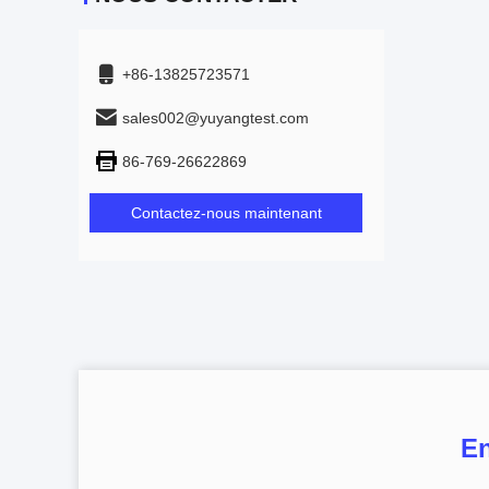
+86-13825723571
sales002@yuyangtest.com
86-769-26622869
Contactez-nous maintenant
En