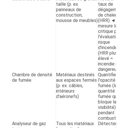
taille (p. ex.
taux de
panneaux de
dégagement
construction,
de chaleur
mousse de meubles)
(HRR) ◄ la
mesure la plus
critique pour
l'évaluation du
risque
d'incendie
(HRR plus
élevé =
incendie plus
dangereux).
Chambre de densité
Matériaux destinés
Quantifier
de fumée
aux espaces fermés
l'opacité de la
(p. ex. câbles,
fumée (la
intérieurs
quantité de
d'aéronefs)
fumée qui
bloque la
visibilité)
pendant la
combustion.
Analyseur de gaz
Tous les matériaux
Détecter et