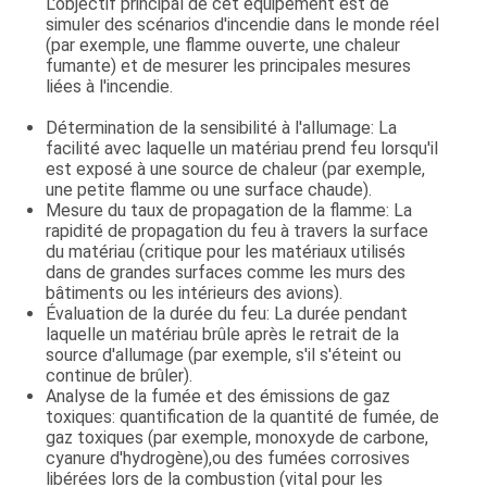
L'objectif principal de cet équipement est de
DU
simuler des scénarios d'incendie dans le monde réel
(par exemple, une flamme ouverte, une chaleur
SITE
fumante) et de mesurer les principales mesures
liées à l'incendie.
Détermination de la sensibilité à l'allumage
: La
POLITIQUE
facilité avec laquelle un matériau prend feu lorsqu'il
DE
est exposé à une source de chaleur (par exemple,
une petite flamme ou une surface chaude).
CONFIDENTIALITÉ
Mesure du taux de propagation de la flamme
: La
rapidité de propagation du feu à travers la surface
du matériau (critique pour les matériaux utilisés
dans de grandes surfaces comme les murs des
bâtiments ou les intérieurs des avions).
Évaluation de la durée du feu
: La durée pendant
laquelle un matériau brûle après le retrait de la
source d'allumage (par exemple, s'il s'éteint ou
continue de brûler).
Analyse de la fumée et des émissions de gaz
toxiques
: quantification de la quantité de fumée, de
gaz toxiques (par exemple, monoxyde de carbone,
cyanure d'hydrogène),ou des fumées corrosives
libérées lors de la combustion (vital pour les