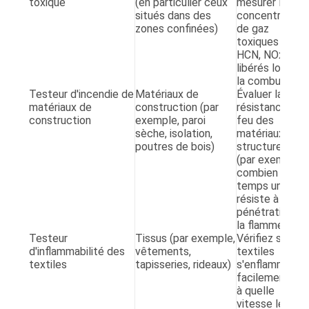
toxique
(en particulier ceux
mesurer les
situés dans des
concentration
zones confinées)
de gaz
toxiques (CO,
HCN, NOx)
libérés lors de
la combustion.
Testeur d'incendie de
Matériaux de
Évaluer la
matériaux de
construction (par
résistance au
construction
exemple, paroi
feu des
sèche, isolation,
matériaux
poutres de bois)
structurels
(par exemple,
combien de
temps un mur
résiste à la
pénétration de
la flamme).
Testeur
Tissus (par exemple,
Vérifiez si les
d'inflammabilité des
vêtements,
textiles
textiles
tapisseries, rideaux)
s'enflamment
facilement et
à quelle
vitesse les