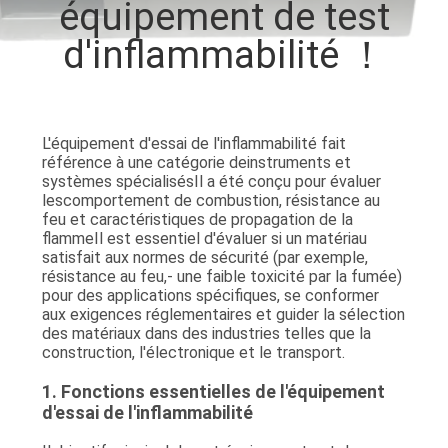
équipement de test
d'inflammabilité ！
VISITE
D'USINE
CONTACTEZ-
L'équipement d'essai de l'inflammabilité fait
référence à une catégorie de
instruments et
NOUS
systèmes spécialisés
Il a été conçu pour évaluer
les
comportement de combustion, résistance au
feu et caractéristiques de propagation de la
flamme
Il est essentiel d'évaluer si un matériau
NOUVELLES
satisfait aux normes de sécurité (par exemple,
résistance au feu,- une faible toxicité par la fumée)
pour des applications spécifiques, se conformer
DEMANDEZ
aux exigences réglementaires et guider la sélection
des matériaux dans des industries telles que la
UNE
construction, l'électronique et le transport.
CITATION
1. Fonctions essentielles de l'équipement
d'essai de l'inflammabilité
PLAN