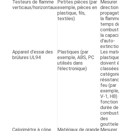
Testeurs de flamme
Petites pièces (par
Mesurer la
verticaux/horizontaux
exemple, pièces en
direction de
plastique, fils,
propagation d
textiles)
la flamme, le
temps de
combustion et
la capacité
d'auto-
extinction.
Appareil d'essai des
Plastiques (par
Les matières
brûlures UL94
exemple, ABS, PC
plastiques
utilisés dans
doivent être
l'électronique)
classées en
catégories de
résistance au
feu (par
exemple, V-0,
V-1, HB) en
fonction de la
durée de la
combustion et
des
gouttelettes.
Calorimètre à cône
Matériaux de grande
Mesurer le