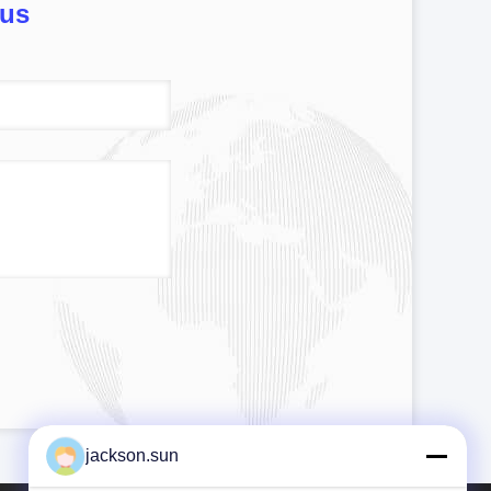
ous
jackson.sun