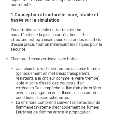
conformité
:
DU
SITE
1.
Conception structurelle: sûre, stable et
basée sur la simulation
L'orientation verticale du testeur est sa
POLITIQUE
caractéristique la plus caractéristique, et sa
DE
structure est optimisée pour assurer des résultats
d'essai précis tout en minimisant les risques pour la
CONFIDENTIALITÉ
sécurité.
Chambre d'essai verticale avec boîtier
Une chambre verticale fermée ou semi-fermée
(généralement en matériaux transparents
résistants à la chaleur comme le verre trempé)
isole la zone d'essai des courants d'air
extérieurs.Cela empêche le flux d'air d'interférer
avec la propagation de la flamme, assurant des
conditions d'essai cohérentes.
La chambre comprend souvent un
détecteur de
flammes
et
système d'échappement de fumée
:
L'arrêteur de flamme arrête la propagation