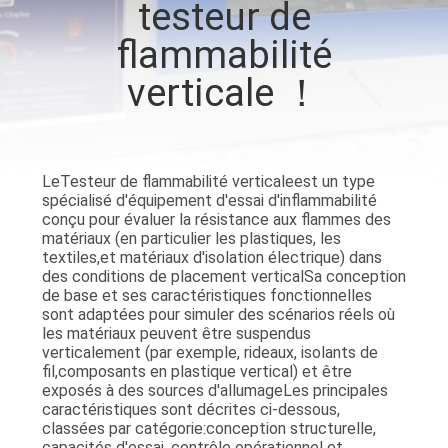
testeur de
flammabilité
VISITE
D'USINE
verticale ！
CONTACTEZ-
NOUS
Le
Testeur de flammabilité verticale
est un type
spécialisé d'équipement d'essai d'inflammabilité
conçu pour évaluer la résistance aux flammes des
matériaux (en particulier les plastiques, les
NOUVELLES
textiles,et matériaux d'isolation électrique) dans
des conditions de placement verticalSa conception
de base et ses caractéristiques fonctionnelles
DEMANDEZ
sont adaptées pour simuler des scénarios réels où
les matériaux peuvent être suspendus
UNE
verticalement (par exemple, rideaux, isolants de
CITATION
fil,composants en plastique vertical) et être
exposés à des sources d'allumageLes principales
caractéristiques sont décrites ci-dessous,
classées par catégorie:
conception structurelle,
PLAN
capacités d'essai, contrôle opérationnel et